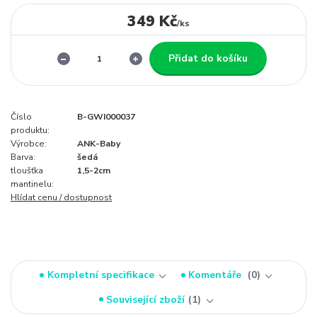
349 Kč
/
ks
Přidat do košíku
Číslo
B-GWI000037
produktu:
Výrobce:
ANK-Baby
Barva:
šedá
tloušťka
1,5-2cm
mantinelu:
Hlídat cenu / dostupnost
Kompletní specifikace
Komentáře
0
Související zboží
1