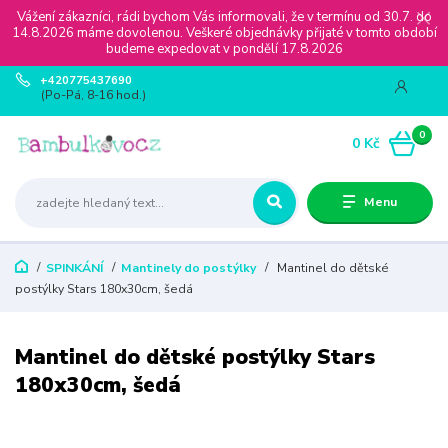
Vážení zákazníci, rádi bychom Vás informovali, že v termínu od 30.7. do
14.8.2026 máme dovolenou. Veškeré objednávky přijaté v tomto období
budeme expedovat v pondělí 17.8.2026
+420775437690
(Po-Pá, 8-16 hod.)
0
0 Kč
Menu
SPINKÁNÍ
Mantinely do postýlky
Mantinel do dětské
postýlky Stars 180x30cm, šedá
Mantinel do dětské postýlky Stars
180x30cm, šedá