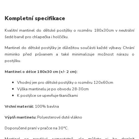
Kompletní specifikace
Kvalitní mantinel do dětské postýlky o rozměru 180x30cm v neutrální
šedé barvě pro chlapečka i holčičku.
Mantinel do dětské postýlky je důležitou součásti každé výbavy. Chrání
miminko před průvanem a také minimalizuje možnost nárazu o
postýlku.
Mantinel o délce 180x30 cm (+/- 2 cm):
Vhodný jen pro dětské postýlky o rozměru 120x60cm
Výška mantinelu je po obvodu 28-30cm
K postýlce se upevňuje tkaničkami
Vrchní materiál:
100% bavlna
Výplň mantinelu:
Polyesterové duté vlákno
Doporučené praní v pračce na 30°C.
Mantinel se prodává samostatně, ale můžete si ho doplnit