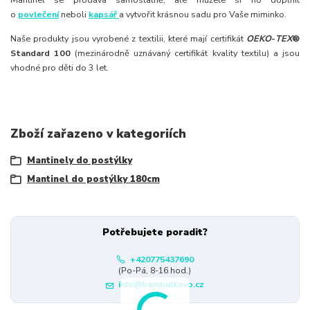
o
povlečení
neboli
kapsář
a vytvořit krásnou sadu pro Vaše miminko.
Naše produkty jsou vyrobené z textilii, které mají certifikát
OEKO
-
TEX
®
Standard 100
(mezinárodně uznávaný certifikát kvality textilu) a jsou
vhodné pro děti do 3 let.
Zboží zařazeno v kategoriích
Mantinely do postýlky
Mantinel do postýlky 180cm
Potřebujete poradit?
+420775437690
(Po-Pá, 8-16 hod.)
info@bambulkovo.cz