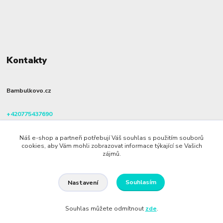
Kontakty
Bambulkovo.cz
+420775437690
(Po-Pá, 8-16 hod.)
Náš e-shop a partneři potřebují Váš souhlas s použitím souborů
info@bambulkovo.cz
cookies, aby Vám mohli zobrazovat informace týkající se Vašich
zájmů.
Souhlasím
Nastavení
Souhlas můžete odmítnout
zde
.
Vytvořeno na
Eshop-rychle.cz