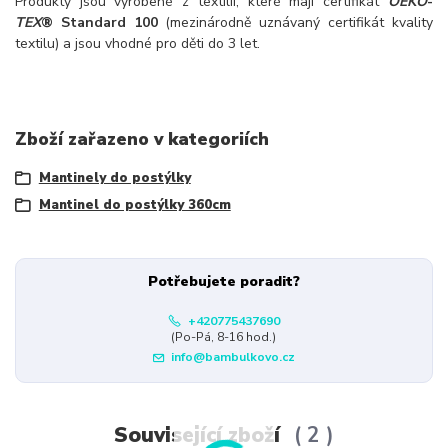
Produkty jsou vyrobené z textilií, které mají certifikát
OEKO
-
TEX
® Standard 100
(mezinárodně uznávaný certifikát kvality
textilu) a jsou vhodné pro děti do 3 let.
Zboží zařazeno v kategoriích
Mantinely do postýlky
Mantinel do postýlky 360cm
Potřebujete poradit?
+420775437690
(Po-Pá, 8-16 hod.)
info@bambulkovo.cz
Související zboží
2