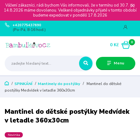
Vážení zákazníci, rádi bychom Vás informovali, že v termínu od 30.7. do
14.8.2026 máme dovolenou. Veškeré objednávky přijaté v tomto období
budeme expedovat v pondělí 17.8.2026
+420775437690
(Po-Pá, 8-16 hod.)
0
0 Kč
Menu
SPINKÁNÍ
Mantinely do postýlky
Mantinel do dětské
postýlky Medvídek v letadle 360x30cm
Mantinel do dětské postýlky Medvídek
v letadle 360x30cm
Novinka