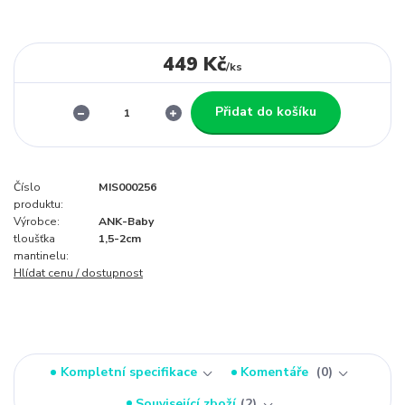
449 Kč
/
ks
Přidat do košíku
Číslo
MIS000256
produktu:
Výrobce:
ANK-Baby
tloušťka
1,5-2cm
mantinelu:
Hlídat cenu / dostupnost
Kompletní specifikace
Komentáře
0
Související zboží
2