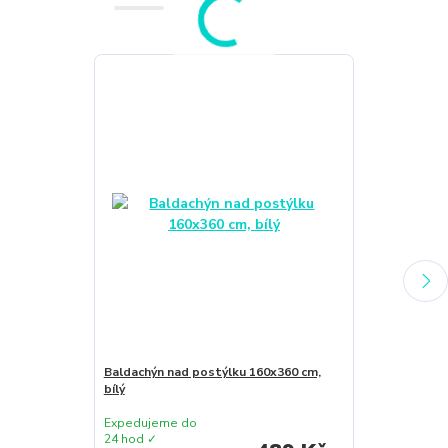
Novinka
Baldachýn nad postýlku 160x360 cm,
Prem látková
bílý
bavlna 70x70
Expedujeme do
Expedujeme 
24 hod ✓
24 hod ✓