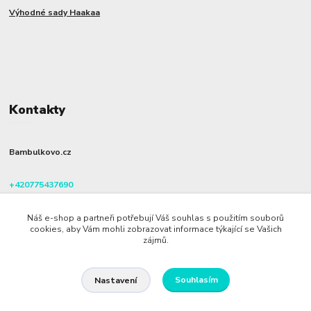
Výhodné sady Haakaa
Kontakty
Bambulkovo.cz
+420775437690
(Po-Pá, 8-16 hod.)
Náš e-shop a partneři potřebují Váš souhlas s použitím souborů
info@bambulkovo.cz
cookies, aby Vám mohli zobrazovat informace týkající se Vašich
zájmů.
Souhlasím
Nastavení