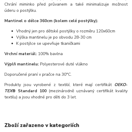
Chrání miminko před průvanem a také minimalizuje možnost
úderu o postýlku.
Mantinel o délce 360cm (kolem celé postýlky):
Vhodný jen pro dětské postýlky o rozměru 120x60cm
Výška mantinelu je po obvodu 28-30 cm
K postýlce se upevňuje tkaničkami
Vrchní materiál:
100% bavlna
Výplň mantinelu:
Polyesterové duté vlákno
Doporučené praní v pračce na 30°C.
Produkty jsou vyrobené z textilií, které mají certifikát
OEKO
-
TEX
® Standard 100
(mezinárodně uznávaný certifikát kvality
textilu) a jsou vhodné pro děti do 3 let.
Zboží zařazeno v kategoriích