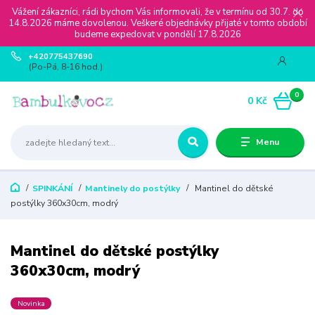
Vážení zákazníci, rádi bychom Vás informovali, že v termínu od 30.7. do
14.8.2026 máme dovolenou. Veškeré objednávky přijaté v tomto období
budeme expedovat v pondělí 17.8.2026
+420775437690
(Po-Pá, 8-16 hod.)
0
0 Kč
Menu
SPINKÁNÍ
Mantinely do postýlky
Mantinel do dětské
postýlky 360x30cm, modrý
Mantinel do dětské postýlky
360x30cm, modrý
Novinka