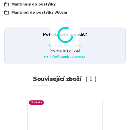
Mantinely do postýlky
Mantinel do postýlky 360cm
Potřebujete poradit?
+420775437690
(Po-Pá, 8-16 hod.)
info@bambulkovo.cz
Související zboží
1
Novinka