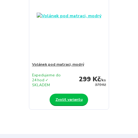
Volánek pod matraci, modrý
Expedujeme do
299 Kč
24 hod ✓
/
ks
SKLADEM
379 Kč
Zvolit variantu