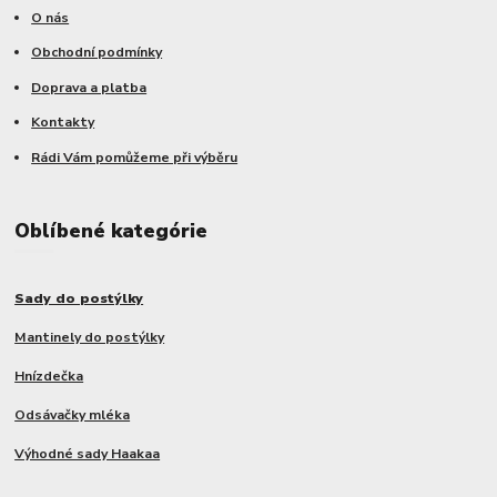
O nás
Obchodní podmínky
Doprava a platba
Kontakty
Rádi Vám pomůžeme při výběru
Oblíbené kategórie
Sady do postýlky
Mantinely do postýlky
Hnízdečka
Odsávačky mléka
Výhodné sady Haakaa