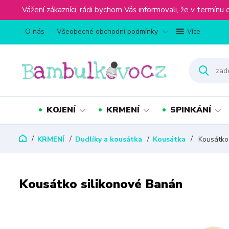
Vážení zákazníci, rádi bychom Vás informovali, že v term
O nás
Všeobecné obchodní podmínky
Více
KOJENÍ
KRMENÍ
SPINKÁNÍ
KRMENÍ
Dudlíky a kousátka
Kousátka
Kousátko 
Kousátko silikonové Banán