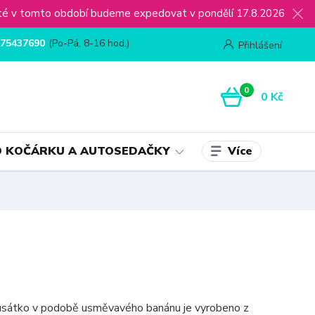
ijaté v tomto období budeme expedovat v pondělí 17.8.2026
75437690
(Po-Pá, 8-16 hod.)
Přihlášení
0
0 Kč
Více
 KOČÁRKU A AUTOSEDAČKY
sátko v podobě usměvavého banánu je vyrobeno z