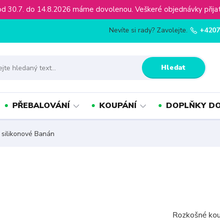
ínu od 30.7. do 14.8.2026 máme dovolenou. Veškeré objednávky př
Nevíte si rady? Zavolejte.
+4207
Hledat
PŘEBALOVÁNÍ
KOUPÁNÍ
DOPLŇKY DO
silikonové Banán
Rozkošné kou