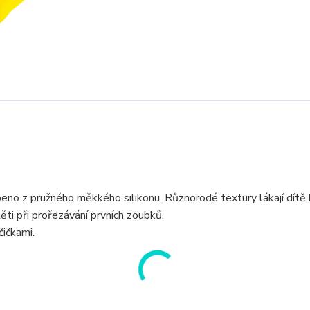
o z pružného měkkého silikonu. Různorodé textury lákají dítě
ti při prořezávání prvních zoubků.
ičkami.