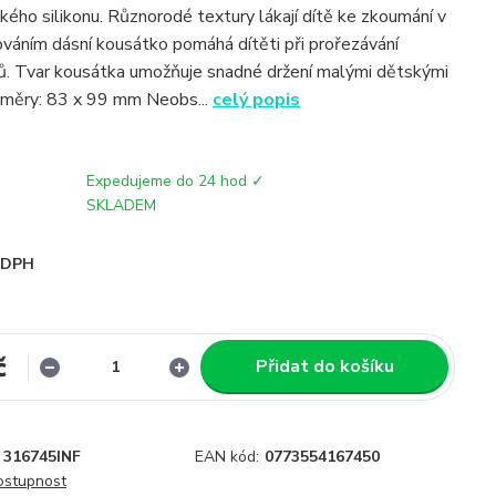
ého silikonu. Různorodé textury lákají dítě ke zkoumání v
ováním dásní kousátko pomáhá dítěti při prořezávání
ů. Tvar kousátka umožňuje snadné držení malými dětskými
změry: 83 x 99 mm Neobs...
celý popis
Expedujeme do 24 hod ✓
SKLADEM
i DPH
č
Přidat do košíku
316745INF
EAN kód:
0773554167450
dostupnost