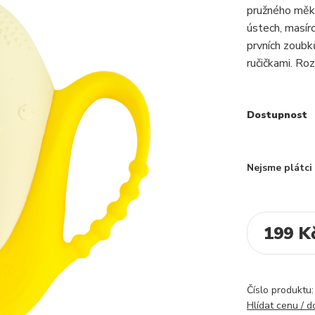
pružného měkk
ústech, masír
prvních zoubk
ručičkami. Ro
Dostupnost
Nejsme plátc
199 K
Číslo produktu:
Hlídat cenu / 