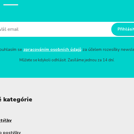
Přihlási
uhlasím se
zpracováním osobních údajů
za účelem rozesílky newsle
Můžete se kdykoli odhlásit. Zasíláme jednou za 14 dní.
é kategórie
stýlky
o postýlky