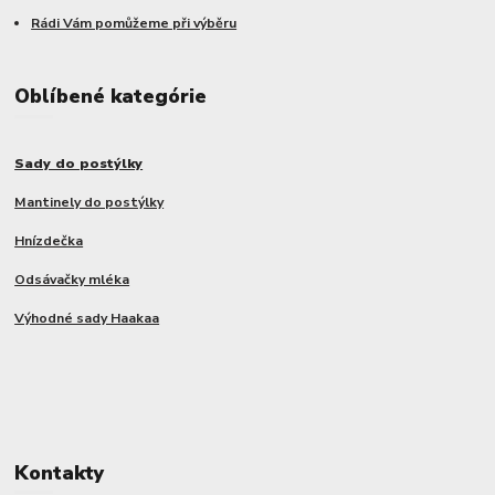
Rádi Vám pomůžeme při výběru
Oblíbené kategórie
Sady do postýlky
Mantinely do postýlky
Hnízdečka
Odsávačky mléka
Výhodné sady Haakaa
Kontakty