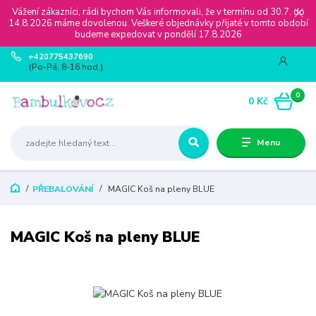
Vážení zákazníci, rádi bychom Vás informovali, že v termínu od 30.7. do
14.8.2026 máme dovolenou. Veškeré objednávky přijaté v tomto období
budeme expedovat v pondělí 17.8.2026
+420775437690
(Po-Pá, 8-16 hod.)
0
0 Kč
Menu
PŘEBALOVÁNÍ
MAGIC Koš na pleny BLUE
MAGIC Koš na pleny BLUE