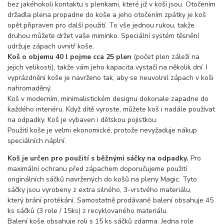
bez jakéhokoli kontaktu s plenkami, které již v koši jsou. Otočením
držadla plena propadne do koše a jeho otočením zpátky je koš
opět připraven pro další použití. To vše jednou rukou, takže
druhou můžete držet vaše miminko. Speciální systém těsnění
udržuje zápach uvnitř koše.
Koš o objemu 40 l pojme cca 25 plen
(počet plen záleží na
jejich velikosti), takže vám jeho kapacita vystačí na několik dní. I
vyprázdnění koše je navrženo tak, aby se neuvolnil zápach v koši
nahromaděný.
Koš v moderním, minimalistickém designu dokonale zapadne do
každého interiéru. Když dítě vyroste, můžete koš i nadále používat
na odpadky. Koš je vybaven i dětskou pojistkou.
Použití koše je velmi ekonomické, protože nevyžaduje nákup
speciálních náplní.
Koš je určen pro použití s běžnými sáčky na odpadky.
Pro
maximální ochranu před zápachem doporučujeme použití
originálních sáčků navržených do košů na pleny Magic. Tyto
sáčky jsou vyrobeny z extra silného, 3-vrstvého materiálu,
který brání protékání. Samostatně prodávané balení obsahuje 45
ks sáčků (3 role / 15ks) z recyklovaného materiálu.
Balení koše obsahuje roli s 15 ks sáčků zdarma. Jedna role