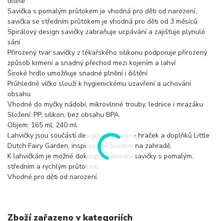
dítěte
Savička s pomalým průtokem je vhodná pro děti od narození,
savička se středním průtokem je vhodná pro děti od 3 měsíců
Spirálový design savičky zabraňuje ucpávání a zajišťuje plynulé
sání
Přirozený tvar savičky z lékařského silikonu podporuje přirozený
způsob krmení a snadný přechod mezi kojením a lahví
Široké hrdlo umožňuje snadné plnění i čištění
Průhledné víčko slouží k hygienickému uzavření a uchování
obsahu
Vhodné do myčky nádobí, mikrovlnné trouby, lednice i mrazáku
Složení: PP, silikon, bez obsahu BPA
Objem: 165 ml, 240 ml
Lahvičky jsou součástí designové kolekce hraček a doplňků Little
Dutch Fairy Garden, inspirované životem na zahradě.
K lahvičkám je možné dokoupit náhradní savičky s pomalým,
středním a rychlým průtokem.
Vhodné pro děti od narození.
Zboží zařazeno v kategoriích