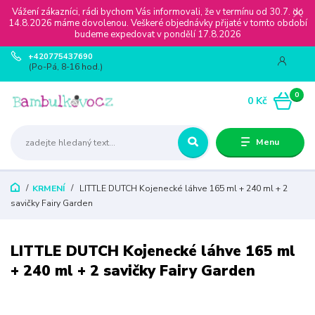
Vážení zákazníci, rádi bychom Vás informovali, že v termínu od 30.7. do
14.8.2026 máme dovolenou. Veškeré objednávky přijaté v tomto období
budeme expedovat v pondělí 17.8.2026
+420775437690
(Po-Pá, 8-16 hod.)
0
0 Kč
Menu
KRMENÍ
LITTLE DUTCH Kojenecké láhve 165 ml + 240 ml + 2
savičky Fairy Garden
LITTLE DUTCH Kojenecké láhve 165 ml
+ 240 ml + 2 savičky Fairy Garden