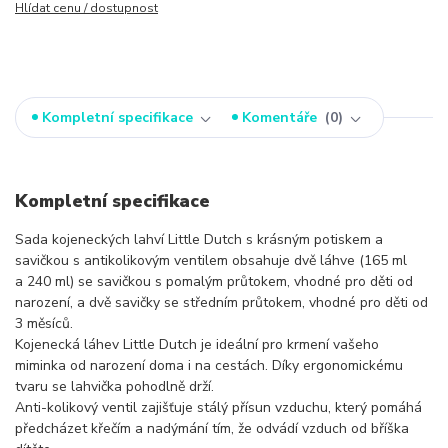
Hlídat cenu / dostupnost
Kompletní specifikace
Komentáře
0
Kompletní specifikace
Sada kojeneckých lahví Little Dutch s krásným potiskem a
savičkou s antikolikovým ventilem obsahuje dvě láhve (165 ml
a 240 ml) se savičkou s pomalým průtokem, vhodné pro děti od
narození, a dvě savičky se středním průtokem, vhodné pro děti od
3 měsíců.
Kojenecká láhev Little Dutch je ideální pro krmení vašeho
miminka od narození doma i na cestách. Díky ergonomickému
tvaru se lahvička pohodlně drží.
Anti-kolikový ventil zajišťuje stálý přísun vzduchu, který pomáhá
předcházet křečím a nadýmání tím, že odvádí vzduch od bříška