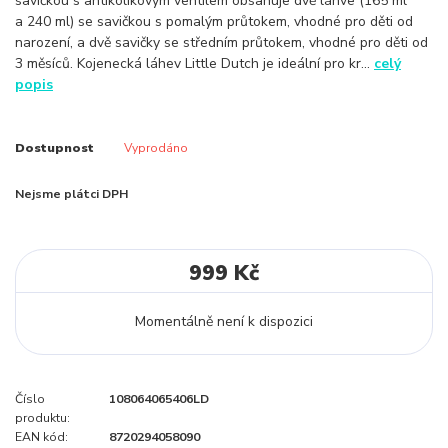
savičkou s antikolikovým ventilem obsahuje dvě láhve (165 ml
a 240 ml) se savičkou s pomalým průtokem, vhodné pro děti od
narození, a dvě savičky se středním průtokem, vhodné pro děti od
3 měsíců. Kojenecká láhev Little Dutch je ideální pro kr...
celý
popis
Dostupnost
Vyprodáno
Nejsme plátci DPH
999 Kč
Momentálně není k dispozici
Číslo
108064065406LD
produktu:
EAN kód:
8720294058090