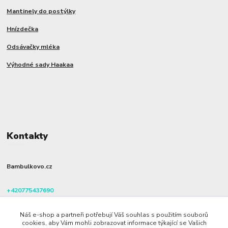
Mantinely do postýlky
Hnízdečka
Odsávačky mléka
Výhodné sady Haakaa
Kontakty
Bambulkovo.cz
+420775437690
(Po-Pá, 8-16 hod.)
Náš e-shop a partneři potřebují Váš souhlas s použitím souborů
info@bambulkovo.cz
cookies, aby Vám mohli zobrazovat informace týkající se Vašich