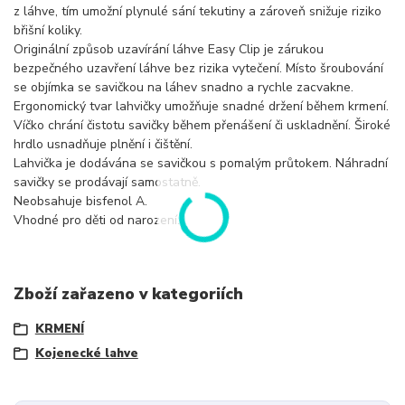
z láhve, tím umožní plynulé sání tekutiny a zároveň snižuje riziko
břišní koliky.
Originální způsob uzavírání láhve Easy Clip je zárukou
bezpečného uzavření láhve bez rizika vytečení. Místo šroubování
se objímka se savičkou na láhev snadno a rychle zacvakne.
Ergonomický tvar lahvičky umožňuje snadné držení během krmení.
Víčko chrání čistotu savičky během přenášení či uskladnění. Široké
hrdlo usnadňuje plnění i čištění.
Lahvička je dodávána se savičkou s pomalým průtokem. Náhradní
savičky se prodávají samostatně.
Neobsahuje bisfenol A.
Vhodné pro děti od narození.
Zboží zařazeno v kategoriích
KRMENÍ
Kojenecké lahve