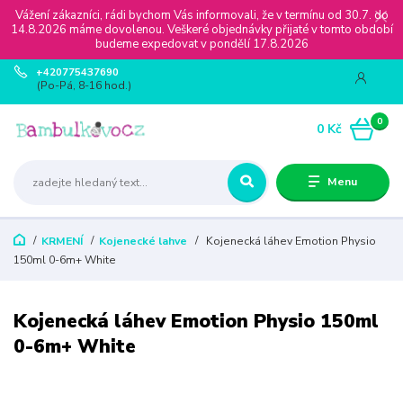
Vážení zákazníci, rádi bychom Vás informovali, že v termínu od 30.7. do
14.8.2026 máme dovolenou. Veškeré objednávky přijaté v tomto období
budeme expedovat v pondělí 17.8.2026
+420775437690
(Po-Pá, 8-16 hod.)
0
0 Kč
Menu
KRMENÍ
Kojenecké lahve
Kojenecká láhev Emotion Physio
150ml 0-6m+ White
Kojenecká láhev Emotion Physio 150ml
0-6m+ White