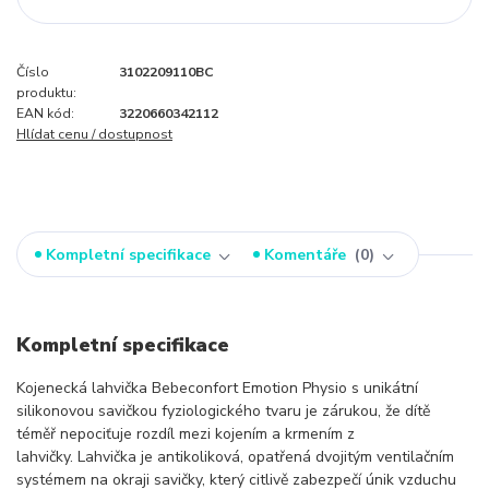
Číslo
3102209110BC
produktu:
EAN kód:
3220660342112
Hlídat cenu / dostupnost
Kompletní specifikace
Komentáře
0
Kompletní specifikace
Kojenecká lahvička Bebeconfort Emotion Physio s unikátní
silikonovou savičkou fyziologického tvaru je zárukou, že dítě
téměř nepociťuje rozdíl mezi kojením a krmením z
lahvičky. Lahvička je antikoliková, opatřená dvojitým ventilačním
systémem na okraji savičky, který citlivě zabezpečí únik vzduchu