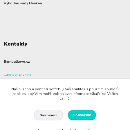
Výhodné sady Haakaa
Kontakty
Bambulkovo.cz
+420775437690
(Po-Pá, 8-16 hod.)
Náš e-shop a partneři potřebují Váš souhlas s použitím souborů
info@bambulkovo.cz
cookies, aby Vám mohli zobrazovat informace týkající se Vašich
zájmů.
Souhlasím
Nastavení