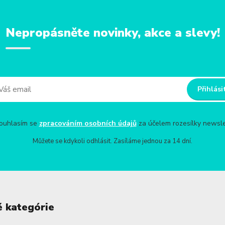
Nepropásněte novinky, akce a slevy!
Přihlási
uhlasím se
zpracováním osobních údajů
za účelem rozesílky newsle
Můžete se kdykoli odhlásit. Zasíláme jednou za 14 dní.
é kategórie