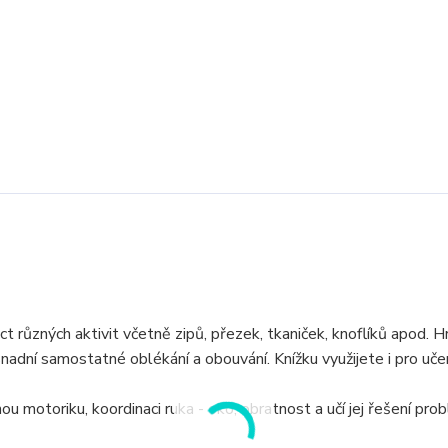
anáct různých aktivit včetně zipů, přezek, tkaniček, knoflíků apod. 
nadní samostatné oblékání a obouvání. Knížku využijete i pro uče
motoriku, koordinaci ruka - oko, obratnost a učí jej řešení prob