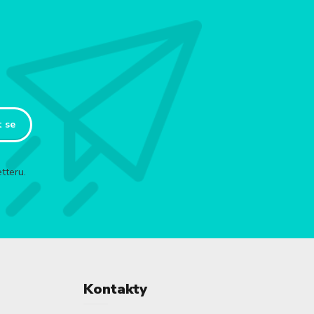
t se
tteru.
Kontakty