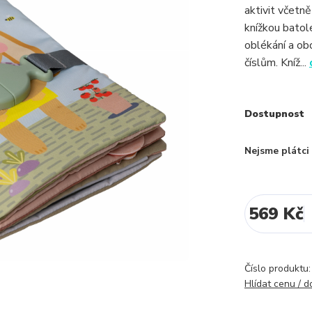
aktivit včetně
knížkou batol
oblékání a obo
číslům. Kníž...
Dostupnost
Nejsme plátc
569 Kč
Číslo produktu:
Hlídat cenu / 