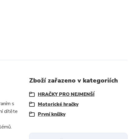
Zboží zařazeno v kategoriích
HRAČKY PRO NEJMENŠÍ
Hraním s
Motorické hračky
ní dítěte
První knížky
lémů.