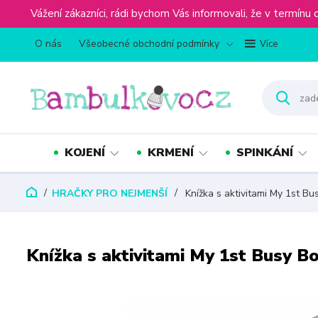
Vážení zákazníci, rádi bychom Vás informovali, že v term
O nás
Všeobecné obchodní podmínky
Více
KOJENÍ
KRMENÍ
SPINKÁNÍ
HRAČKY PRO NEJMENŠÍ
Knížka s aktivitami My 1st Bu
Knížka s aktivitami My 1st Busy B