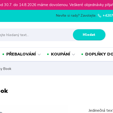
ínu od 30.7. do 14.8.2026 máme dovolenou. Veškeré objednávky př
Nevíte si rady? Zavolejte.
+4207
Hledat
PŘEBALOVÁNÍ
KOUPÁNÍ
DOPLŇKY DO
sy Book
ook
Jedinečná texti