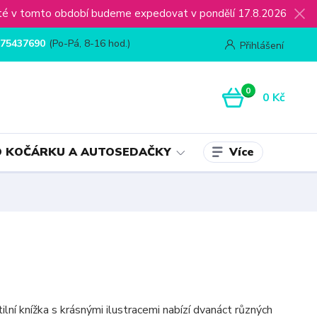
ijaté v tomto období budeme expedovat v pondělí 17.8.2026
75437690
(Po-Pá, 8-16 hod.)
Přihlášení
0
0 Kč
Více
 KOČÁRKU A AUTOSEDAČKY
lní knížka s krásnými ilustracemi nabízí dvanáct různých