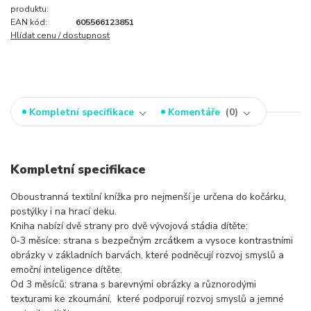
produktu:
EAN kód:
605566123851
Hlídat cenu / dostupnost
Kompletní specifikace
Komentáře
0
Kompletní specifikace
Oboustranná textilní knížka pro nejmenší je určena do kočárku,
postýlky i na hrací deku.
Kniha nabízí dvě strany pro dvě vývojová stádia dítěte:
0-3 měsíce: strana s bezpečným zrcátkem a vysoce kontrastními
obrázky v základních barvách, které podněcují rozvoj smyslů a
emoční inteligence dítěte.
Od 3 měsíců: strana s barevnými obrázky a různorodými
texturami ke zkoumání, které podporují rozvoj smyslů a jemné