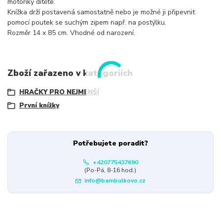
motoriky dítěte.
Knížka drží postavená samostatně nebo je možné ji připevnit
pomocí poutek se suchým zipem např. na postýlku.
Rozměr 14 x 85 cm. Vhodné od narození.
Zboží zařazeno v kategoriích
HRAČKY PRO NEJMENŠÍ
První knížky
Potřebujete poradit?
+420775437690
(Po-Pá, 8-16 hod.)
info@bambulkovo.cz