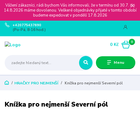
Vážení zákazníci, rádi bychom Vás informovali, že v termínu od 30.7. do
14.8.2026 máme dovolenou. Veškeré objednávky přijaté v tomto období
budeme expedovat v pondělí 17.8.2026
+420775437690
(Po-Pá, 8-16 hod.)
0
0 Kč
Menu
HRAČKY PRO NEJMENŠÍ
Knížka pro nejmenší Severní pól
Knížka pro nejmenší Severní pól