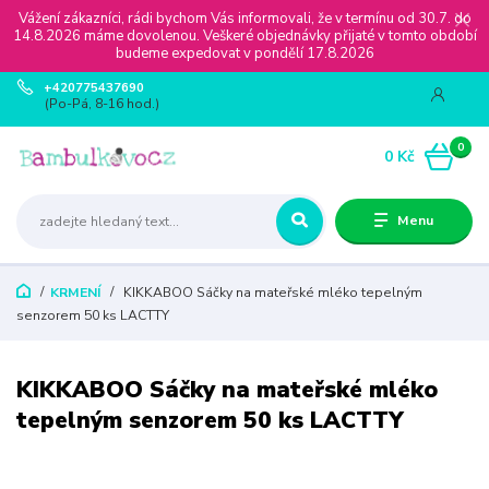
Vážení zákazníci, rádi bychom Vás informovali, že v termínu od 30.7. do
14.8.2026 máme dovolenou. Veškeré objednávky přijaté v tomto období
budeme expedovat v pondělí 17.8.2026
+420775437690
(Po-Pá, 8-16 hod.)
0
0 Kč
Menu
KRMENÍ
KIKKABOO Sáčky na mateřské mléko tepelným
senzorem 50 ks LACTTY
KIKKABOO Sáčky na mateřské mléko
tepelným senzorem 50 ks LACTTY