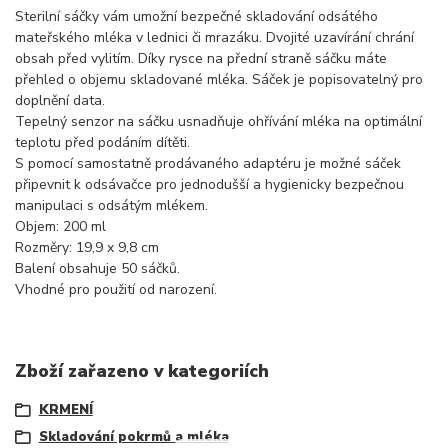
Sterilní sáčky vám umožní bezpečné skladování odsátého
mateřského mléka v lednici či mrazáku. Dvojité uzavírání chrání
obsah před vylitím. Díky rysce na přední straně sáčku máte
přehled o objemu skladované mléka. Sáček je popisovatelný pro
doplnění data.
Tepelný senzor na sáčku usnadňuje ohřívání mléka na optimální
teplotu před podáním dítěti.
S pomocí samostatně prodávaného adaptéru je možné sáček
připevnit k odsávačce pro jednodušší a hygienicky bezpečnou
manipulaci s odsátým mlékem.
Objem: 200 ml
Rozměry: 19,9 x 9,8 cm
Balení obsahuje 50 sáčků.
Vhodné pro použití od narození.
Zboží zařazeno v kategoriích
KRMENÍ
Skladování pokrmů a mléka