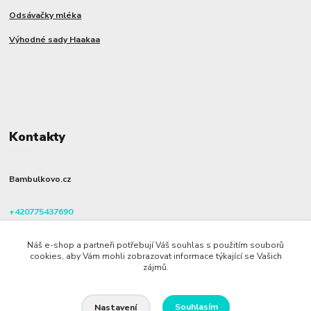
Odsávačky mléka
Výhodné sady Haakaa
Kontakty
Bambulkovo.cz
+420775437690
(Po-Pá, 8-16 hod.)
Náš e-shop a partneři potřebují Váš souhlas s použitím souborů
info@bambulkovo.cz
cookies, aby Vám mohli zobrazovat informace týkající se Vašich
zájmů.
Souhlasím
Nastavení