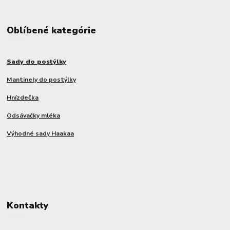
Oblíbené kategórie
Sady do postýlky
Mantinely do postýlky
Hnízdečka
Odsávačky mléka
Výhodné sady Haakaa
Kontakty