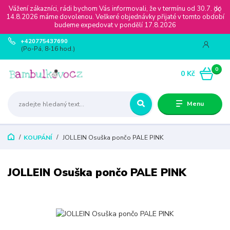
Vážení zákazníci, rádi bychom Vás informovali, že v termínu od 30.7. do
14.8.2026 máme dovolenou. Veškeré objednávky přijaté v tomto období
budeme expedovat v pondělí 17.8.2026
+420775437690
(Po-Pá, 8-16 hod.)
0
0 Kč
Menu
KOUPÁNÍ
JOLLEIN Osuška pončo PALE PINK
JOLLEIN Osuška pončo PALE PINK