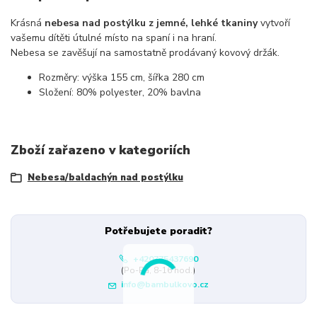
Krásná
nebesa nad postýlku z jemné, lehké tkaniny
vytvoří
vašemu dítěti útulné místo na spaní i na hraní.
Nebesa se zavěšují na samostatně prodávaný kovový držák.
Rozměry: výška 155 cm, šířka 280 cm
Složení: 80% polyester, 20% bavlna
Zboží zařazeno v kategoriích
Nebesa/baldachýn nad postýlku
Potřebujete poradit?
+420775437690
(Po-Pá, 8-16 hod.)
info@bambulkovo.cz