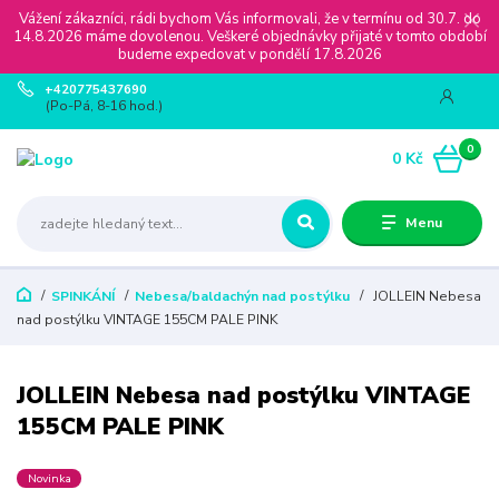
Vážení zákazníci, rádi bychom Vás informovali, že v termínu od 30.7. do
14.8.2026 máme dovolenou. Veškeré objednávky přijaté v tomto období
budeme expedovat v pondělí 17.8.2026
+420775437690
(Po-Pá, 8-16 hod.)
0
0 Kč
Menu
SPINKÁNÍ
Nebesa/baldachýn nad postýlku
JOLLEIN Nebesa
nad postýlku VINTAGE 155CM PALE PINK
JOLLEIN Nebesa nad postýlku VINTAGE
155CM PALE PINK
Novinka