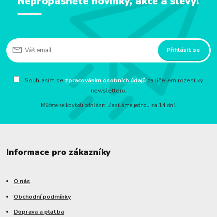
Nepropásněte novinky, akce a slevy!
Přihlásit se
Souhlasím se
zpracováním osobních údajů
za účelem rozesílky
newsletteru.
Můžete se kdykoli odhlásit. Zasíláme jednou za 14 dní.
Informace pro zákazníky
O nás
Obchodní podmínky
Doprava a platba