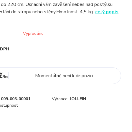
 do 220 cm. Usnadní vám zavěšení nebes nad postýlku
vrtání do stropu nebo stěny.Hmotnost: 4,5 kg
celý popis
Vyprodáno
i DPH
č
Momentálně není k dispozici
/
ks
009-005-00001
Výrobce:
JOLLEIN
dostupnost