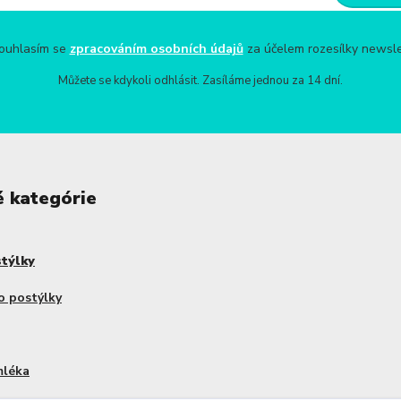
uhlasím se
zpracováním osobních údajů
za účelem rozesílky newsle
Můžete se kdykoli odhlásit. Zasíláme jednou za 14 dní.
é kategórie
stýlky
o postýlky
mléka