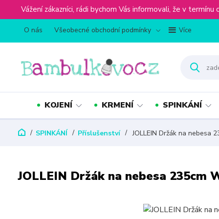
Vážení zákazníci, rádi bychom Vás informovali, že v term
O nás
Všeobecné obchodní podmínky
Více
KOJENÍ
KRMENÍ
SPINKÁNÍ
SPINKÁNÍ
Příslušenství
JOLLEIN Držák na nebesa 
JOLLEIN Držák na nebesa 235cm