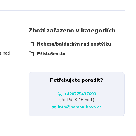
Zboží zařazeno v kategoriích
Nebesa/baldachýn nad postýlku
s nad
Příslušenství
Potřebujete poradit?
+420775437690
(Po-Pá, 8-16 hod.)
info@bambulkovo.cz