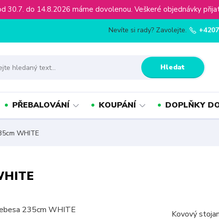
ínu od 30.7. do 14.8.2026 máme dovolenou. Veškeré objednávky př
Nevíte si rady? Zavolejte.
+4207
Hledat
PŘEBALOVÁNÍ
KOUPÁNÍ
DOPLŇKY DO
235cm WHITE
 WHITE
Kovový stojan