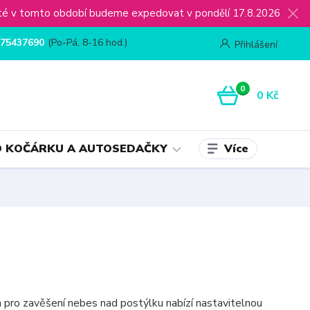
ijaté v tomto období budeme expedovat v pondělí 17.8.2026
75437690
(Po-Pá, 8-16 hod.)
Přihlášení
0
0 Kč
Více
 KOČÁRKU A AUTOSEDAČKY
 pro zavěšení nebes nad postýlku nabízí nastavitelnou