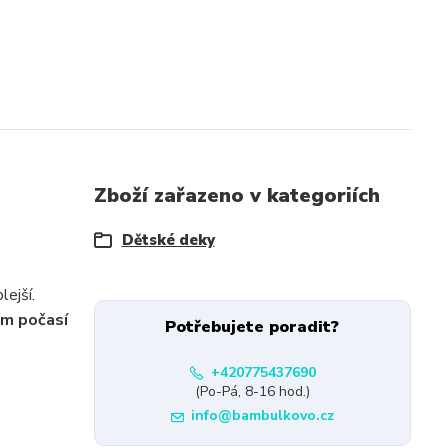
Zboží zařazeno v kategoriích
Dětské deky
lejší.
ém počasí
Potřebujete poradit?
+420775437690
(Po-Pá, 8-16 hod.)
info@bambulkovo.cz