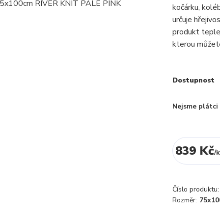
kočárku, kolé
určuje hřejivo
produkt teple
kterou můžete
Dostupnost
Nejsme plátc
839 Kč
/
k
Číslo produktu:
Rozměr:
75x10