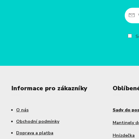
So
Informace pro zákazníky
Oblíben
O nás
Sady do po
Obchodní podmínky
Mantinely d
Doprava a platba
Hnízdečka