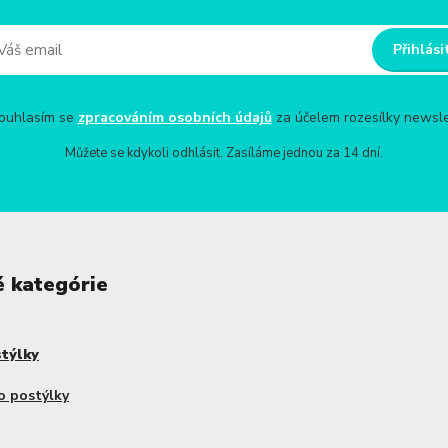
Přihlási
uhlasím se
zpracováním osobních údajů
za účelem rozesílky newsle
Můžete se kdykoli odhlásit. Zasíláme jednou za 14 dní.
é kategórie
stýlky
o postýlky