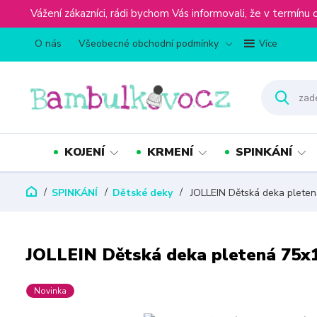
Vážení zákazníci, rádi bychom Vás informovali, že v term
O nás
Všeobecné obchodní podmínky
Více
KOJENÍ
KRMENÍ
SPINKÁNÍ
SPINKÁNÍ
Dětské deky
JOLLEIN Dětská deka plete
JOLLEIN Dětská deka pletená 75
Novinka