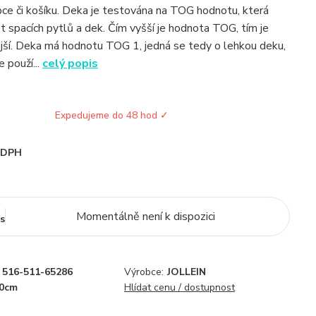
bce či košíku. Deka je testována na TOG hodnotu, která
st spacích pytlů a dek. Čím vyšší je hodnota TOG, tím je
jší. Deka má hodnotu TOG 1, jedná se tedy o lehkou deku,
 použí...
celý popis
Expedujeme do 48 hod ✓
i DPH
Momentálně není k dispozici
s
516-511-65286
Výrobce:
JOLLEIN
0cm
Hlídat cenu / dostupnost