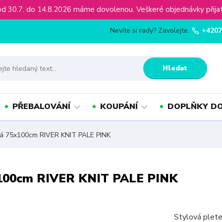
ínu od 30.7. do 14.8.2026 máme dovolenou. Veškeré objednávky př
Nevíte si rady? Zavolejte.
+4207
Hledat
PŘEBALOVÁNÍ
KOUPÁNÍ
DOPLŇKY DO
ná 75x100cm RIVER KNIT PALE PINK
x100cm RIVER KNIT PALE PINK
Stylová plete