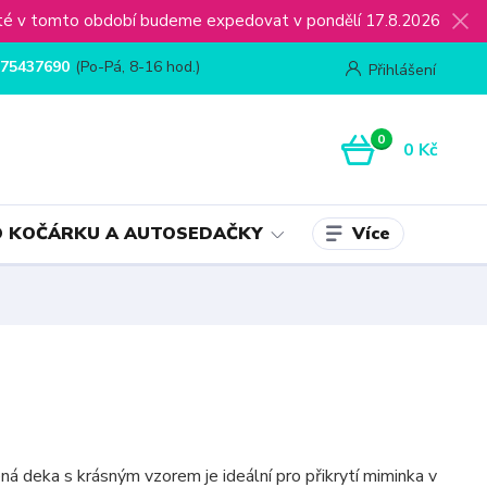
ijaté v tomto období budeme expedovat v pondělí 17.8.2026
75437690
(Po-Pá, 8-16 hod.)
Přihlášení
0
0 Kč
Více
 KOČÁRKU A AUTOSEDAČKY
ná deka s krásným vzorem je ideální pro přikrytí miminka v