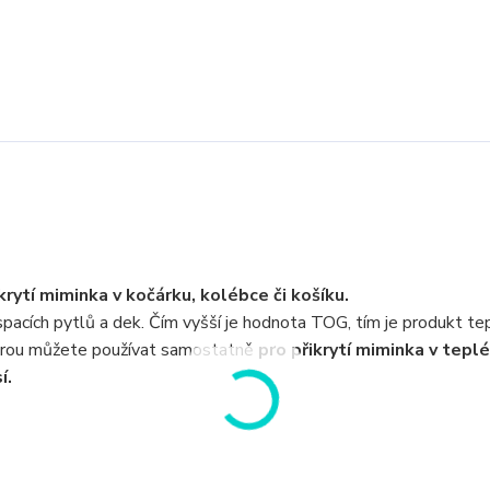
ikrytí miminka v kočárku, kolébce či košíku.
pacích pytlů a dek. Čím vyšší je hodnota TOG, tím je produkt tep
terou můžete používat samostatně
pro přikrytí miminka v tepl
í.