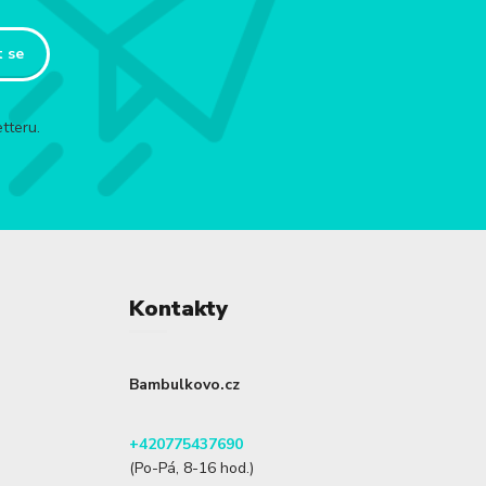
t se
tteru.
Kontakty
Bambulkovo.cz
+420775437690
(Po-Pá, 8-16 hod.)