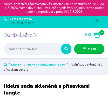
Vážení zákazníci, rádi bychom Vás informovali, že v termínu od 30.7. do
14.8.2026 máme dovolenou. Veškeré objednávky přijaté v tomto období
budeme expedovat v pondělí 17.8.2026
+420775437690
(Po-Pá, 8-16 hod.)
0
0 Kč
Menu
KRMENÍ
Misky a talířky, jídelní sady
Jídelní sada skleněná s
přísavkami Jungle
Jídelní sada skleněná s přísavkami
Jungle