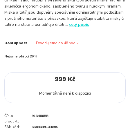
Unikátní sadu nádobí z tvrzeného skla tvoří jídelní miska, talířek a
sklenička ergonomického, zaobleného tvaru s hladkými hranami.
Miska a talíř jsou doplněny speciálními odnímatelnými podložkami
z pružného materiálu s přísavkou, která zajišťuje stabilitu misky či
talíře na stole a usnadňuje dítěti ...
celý popis
Dostupnost
Expedujeme do 48 hod ✓
Nejsme plátci DPH
999 Kč
Momentálně není k dispozici
Číslo
913486BB
produktu:
EAN kód:
3384349134860