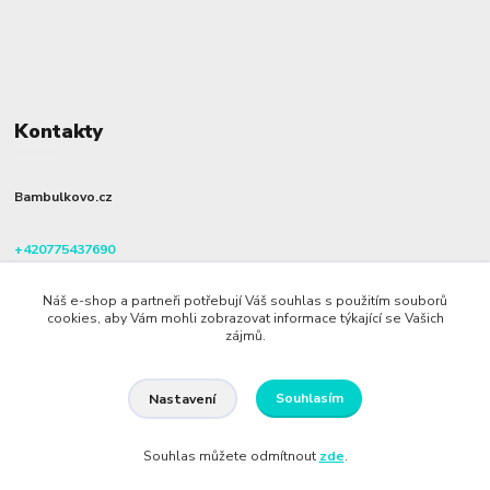
Kontakty
Bambulkovo.cz
+420775437690
(Po-Pá, 8-16 hod.)
Náš e-shop a partneři potřebují Váš souhlas s použitím souborů
info@bambulkovo.cz
cookies, aby Vám mohli zobrazovat informace týkající se Vašich
zájmů.
Souhlasím
Nastavení
Souhlas můžete odmítnout
zde
.
Vytvořeno na
Eshop-rychle.cz