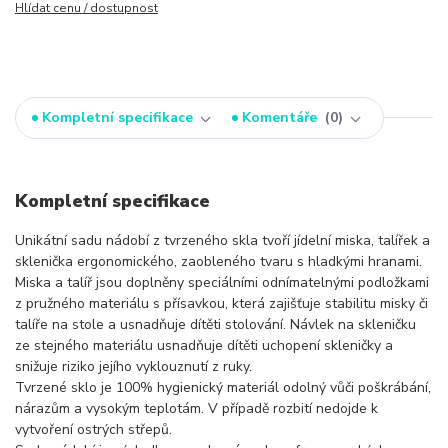
Hlídat cenu / dostupnost
Kompletní specifikace
Komentáře
0
Kompletní specifikace
Unikátní sadu nádobí z tvrzeného skla tvoří jídelní miska, talířek a
sklenička ergonomického, zaobleného tvaru s hladkými hranami.
Miska a talíř jsou doplněny speciálními odnímatelnými podložkami
z pružného materiálu s přísavkou, která zajišťuje stabilitu misky či
talíře na stole a usnadňuje dítěti stolování. Návlek na skleničku
ze stejného materiálu usnadňuje dítěti uchopení skleničky a
snižuje riziko jejího vyklouznutí z ruky.
Tvrzené sklo je 100% hygienický materiál odolný vůči poškrábání,
nárazům a vysokým teplotám. V případě rozbití nedojde k
vytvoření ostrých střepů.