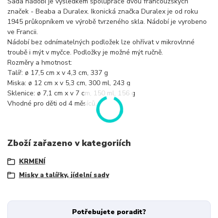
Sada nádobí je výsledkem spolupráce dvou francouzských
značek - Beaba a Duralex. Ikonická značka Duralex je od roku
1945 průkopníkem ve výrobě tvrzeného skla. Nádobí je vyrobeno
ve Francii.
Nádobí bez odnímatelných podložek lze ohřívat v mikrovlnné
troubě i mýt v myčce. Podložky je možné mýt ručně.
Rozměry a hmotnost:
Talíř: ø 17,5 cm x v 4,3 cm, 337 g
Miska: ø 12 cm x v 5,3 cm, 300 ml, 243 g
Sklenice: ø 7,1 cm x v 7 cm, 150 ml, 156 g
Vhodné pro děti od 4 měsíců.
Zboží zařazeno v kategoriích
KRMENÍ
Misky a talířky, jídelní sady
Potřebujete poradit?