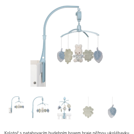
Kolotoč s natahovacím hudebním boxem hraje něžnou ukolébavku