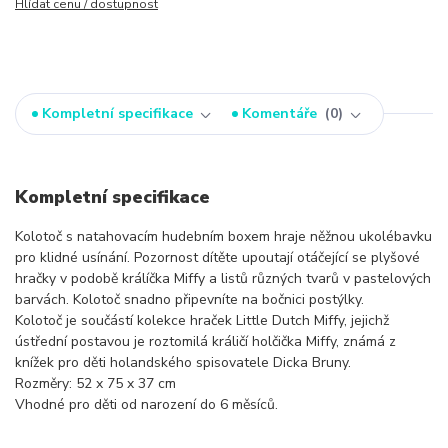
Hlídat cenu / dostupnost
Kompletní specifikace
Komentáře
0
Kompletní specifikace
Kolotoč s natahovacím hudebním boxem hraje něžnou ukolébavku
pro klidné usínání. Pozornost dítěte upoutají otáčející se plyšové
hračky v podobě králíčka Miffy a listů různých tvarů v pastelových
barvách. Kolotoč snadno připevníte na bočnici postýlky.
Kolotoč je součástí kolekce hraček Little Dutch Miffy, jejichž
ústřední postavou je roztomilá králičí holčička Miffy, známá z
knížek pro děti holandského spisovatele Dicka Bruny.
Rozměry: 52 x 75 x 37 cm
Vhodné pro děti od narození do 6 měsíců.