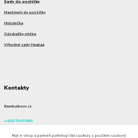
Sady do postýlky
Mantinely do postýlky
Hnízdečka
Odsávačky mléka
Výhodné sady Haakaa
Kontakty
Bambulkovo.cz
+420775437690
(Po-Pá, 8-16 hod.)
Náš e-shop a partneři potřebují Váš souhlas s použitím souborů
info@bambulkovo.cz