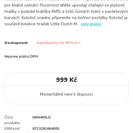
pro klidné usínání. Pozornost dítěte upoutají otáčející se plyšové
hračky v podobě králíčka Miffy a listů různých tvarů v pastelových
barvách. Kolotoč snadno připevníte na bočnici postýlky. Kolotoč je
součástí kolekce hraček Little Dutch M...
celý popis
Dostupnost
Expedujeme do 48 hod ✓
Nejsme plátci DPH
999 Kč
Momentálně není k dispozici
Číslo
NIJN455LD
produktu:
EAN kód:
8713291664555