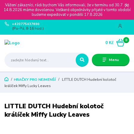
Vážení zákazníci, rádi bychom Vás informovali, že v termínu od 30.7. do
14.8.2026 máme dovolenou. Veškeré objednávky přijaté v tomto období
budeme expedovat v pondělí 17.8.2026
+420775437690
(Po-Pá, 8-16 hod.)
0
0 Kč
Menu
HRAČKY PRO NEJMENŠÍ
LITTLE DUTCH Hudební kolotoč
králíček Miffy Lucky Leaves
LITTLE DUTCH Hudební kolotoč
králíček Miffy Lucky Leaves