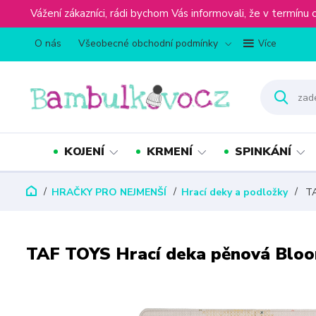
Vážení zákazníci, rádi bychom Vás informovali, že v term
O nás
Všeobecné obchodní podmínky
Více
KOJENÍ
KRMENÍ
SPINKÁNÍ
HRAČKY PRO NEJMENŠÍ
Hrací deky a podložky
TA
TAF TOYS Hrací deka pěnová Blo