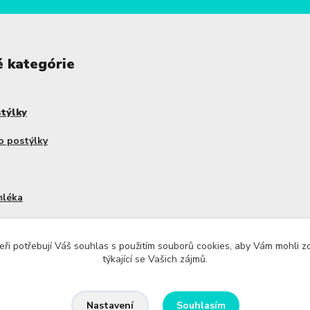
é kategórie
stýlky
o postýlky
mléka
dy Haakaa
ři potřebují Váš souhlas s použitím souborů cookies, aby Vám mohli 
týkající se Vašich zájmů.
Souhlasím
Nastavení