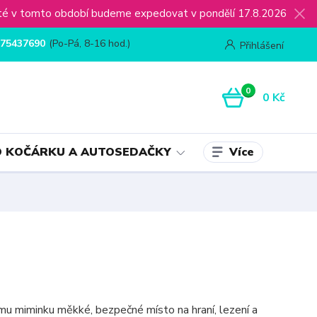
ijaté v tomto období budeme expedovat v pondělí 17.8.2026
75437690
(Po-Pá, 8-16 hod.)
Přihlášení
0
0 Kč
Více
 KOČÁRKU A AUTOSEDAČKY
u miminku měkké, bezpečné místo na hraní, lezení a