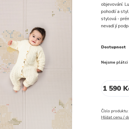
objevování. L
pohodlí a styl
stylová - pré
nevadí jí podp
Dostupnost
Nejsme plátc
1 590 K
Číslo produktu:
Hlídat cenu / 