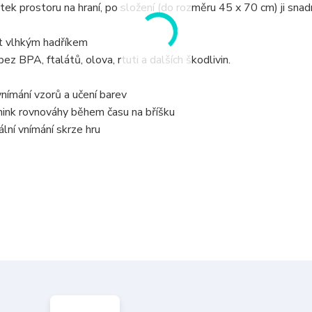
k prostoru na hraní, po složení (do rozměru 45 x 70 cm) ji snad
ít vlhkým hadříkem
z BPA, ftalátů, olova, rtuti a dalších škodlivin.
vnímání vzorů a učení barev
rénink rovnováhy během času na bříšku
ální vnímání skrze hru