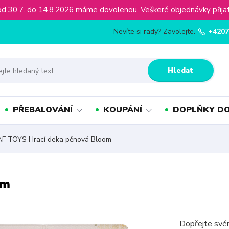
ínu od 30.7. do 14.8.2026 máme dovolenou. Veškeré objednávky př
Nevíte si rady? Zavolejte.
+4207
Hledat
PŘEBALOVÁNÍ
KOUPÁNÍ
DOPLŇKY DO
F TOYS Hrací deka pěnová Bloom
om
Dopřejte svém