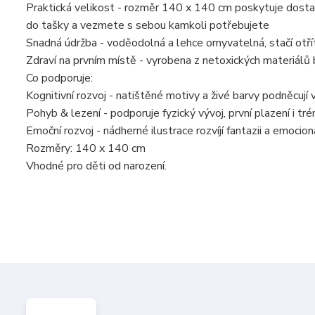
Praktická velikost - rozměr 140 x 140 cm poskytuje dostate
do tašky a vezmete s sebou kamkoli potřebujete
Snadná údržba - voděodolná a lehce omyvatelná, stačí otř
Zdraví na prvním místě - vyrobena z netoxických materiálů be
Co podporuje:
Kognitivní rozvoj - natištěné motivy a živé barvy podněcují 
Pohyb & lezení - podporuje fyzický vývoj, první plazení i t
Emoční rozvoj - nádherné ilustrace rozvíjí fantazii a emocion
Rozměry: 140 x 140 cm
Vhodné pro děti od narození.