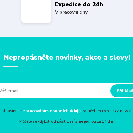
Expedice do 24h
V pracovní dny
Nepropásněte novinky, akce a slevy!
Přihlási
uhlasím se
zpracováním osobních údajů
za účelem rozesílky newsle
Můžete se kdykoli odhlásit. Zasíláme jednou za 14 dní.