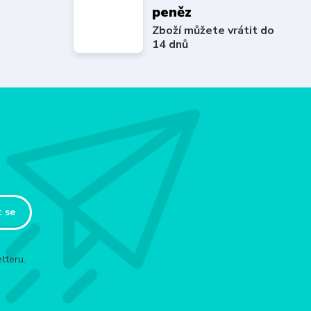
peněz
Zboží můžete vrátit do
14 dnů
t se
tteru.