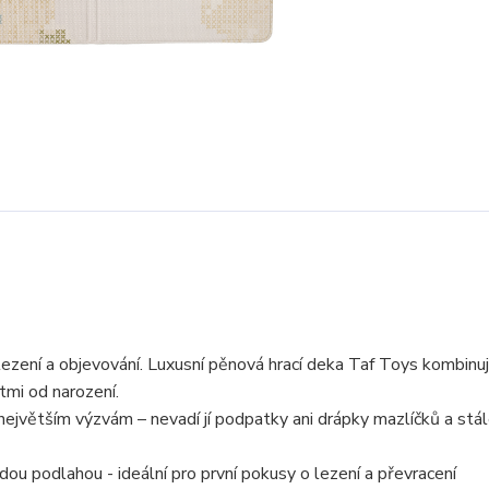
ezení a objevování. Luxusní pěnová hrací deka Taf Toys kombinu
ětmi od narození.
ejvětším výzvám – nevadí jí podpatky ani drápky mazlíčků a stá
dou podlahou - ideální pro první pokusy o lezení a převracení