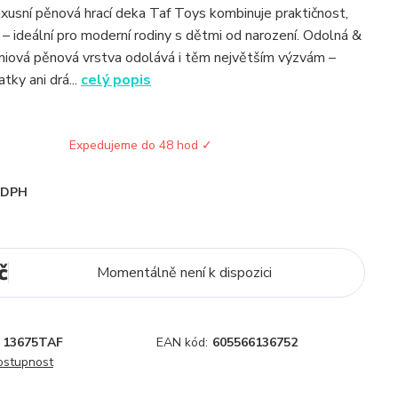
uxusní pěnová hrací deka Taf Toys kombinuje praktičnost,
 – ideální pro moderní rodiny s dětmi od narození. Odolná &
miová pěnová vrstva odolává i těm největším výzvám –
atky ani drá...
celý popis
Expedujeme do 48 hod ✓
i DPH
č
Momentálně není k dispozici
13675TAF
EAN kód:
605566136752
dostupnost