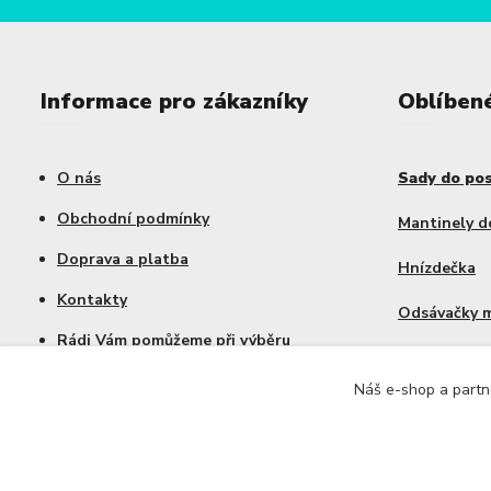
Informace pro zákazníky
Oblíben
O nás
Sady do po
Obchodní podmínky
Mantinely d
Doprava a platba
Hnízdečka
Kontakty
Odsávačky 
Rádi Vám pomůžeme při výběru
Výhodné sa
Náš e-shop a partne