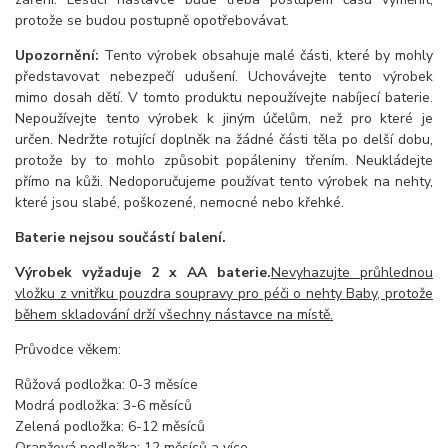
protože se budou postupně opotřebovávat.
Upozornění:
Tento výrobek obsahuje malé části, které by mohly
představovat nebezpečí udušení. Uchovávejte tento výrobek
mimo dosah dětí. V tomto produktu nepoužívejte nabíjecí baterie.
Nepoužívejte tento výrobek k jiným účelům, než pro které je
určen. Nedržte rotující doplněk na žádné části těla po delší dobu,
protože by to mohlo způsobit popáleniny třením. Neukládejte
přímo na kůži. Nedoporučujeme používat tento výrobek na nehty,
které jsou slabé, poškozené, nemocné nebo křehké.
Baterie nejsou součástí balení.
Výrobek vyžaduje 2 x AA baterie.
Nevyhazujte průhlednou
vložku z vnitřku pouzdra soupravy pro péči o nehty Baby, protože
během skladování drží všechny nástavce na místě.
Průvodce věkem:
Růžová podložka: 0-3 měsíce
Modrá podložka: 3-6 měsíců
Zelená podložka: 6-12 měsíců
Oranžová podložka: 12 měsíců a více