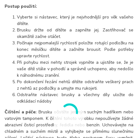
Postup použití:
Vyberte si nástavec, který je nejvhodnější pro věk vašeho
dítěte.
Brusku držte od dítěte a zapněte jej. Zastřihovač se
okamžitě začne otáčet.
Počínaje nejpomalejší rychlostí položte rotující podložku na
konec měsíčku dítěte a začněte brousit. Podle potřeby
upravte rychlost.
Při pohybu mezi nehty strojek vypněte a ujistěte se, že je
vaše dítě stále v pohodlí a správně uchopeno, aby nedošlo
k náhodnému zranění.
Po dokončení řezání nehtů dítěte odstraňte veškerý prach
z nehtů az podložky a umyjte mu rukojeti.
Odstraňte nástavec brusky a všechny díly uložte do
odkládací nádoby
Čištění a péče:
Brusku očistěte jemným suchým hadříkem nebo
vatovým tamponem. K čištění tohoto výrobku nepoužívejte žádné
abrazivní čisticí prostředky, ředidla nebo benzín. Uchovávejte na
chladném a suchém místě a vyhýbejte se přímému slunečnímu
záření. Leštící nástavce bude třeba postupem času vyměnit,