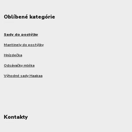
Oblíbené kategórie
Sady do postýlky
Mantinely do postýlky
Hnízdečka
Odsávačky mléka
Výhodné sady Haakaa
Kontakty