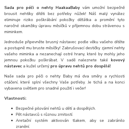
Sada pro péči o nehty Haakaa
Baby
vám umožní bezpečně
brousit nehtíky dítěti bez potřeby nůžek! Náš malý vynález
eliminuje riziko poškrábání pokožky děťátka a promění tyto
naročné okamžiky úpravu měsíčků v příjemnou dobu strávenou s
miminkem.
Jednoduše připevněte brusný nástavec podle věku vašeho dítěte
a postupně mu bruste měsíčky! Zabrušovací destičky zjemní nehty
vašeho miminka a nezanechají ostré hrany, které by mohly jeho
jemnou pokožku poškrábat. V sadě naleznete také
kovový
nástavec
a kužel určený
pro úpravu nehtů pro dospělé!
Naše sada pro péči o nehty Baby má dva směry a rychlosti
otáčení, které splní všechny Vaše potřeby. Je tichá a na konci
vybavena světlem pro snadné použití i večer!
Vlastnosti:
Bezpečné pilování nehtů u dětí a dospělých.
Pět nástavců s různou zrnitostí.
Aretační systém aktivován tlakem, aby se zabránilo
zranění.