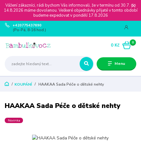
Vážení zákazníci, rádi bychom Vás informovali, že v termínu od 30.7. do
14.8.2026 máme dovolenou. Veškeré objednávky přijaté v tomto období
budeme expedovat v pondělí 17.8.2026
+420775437690
(Po-Pá, 8-16 hod.)
0
0 Kč
Menu
KOUPÁNÍ
HAAKAA Sada Péče o dětské nehty
HAAKAA Sada Péče o dětské nehty
Novinka