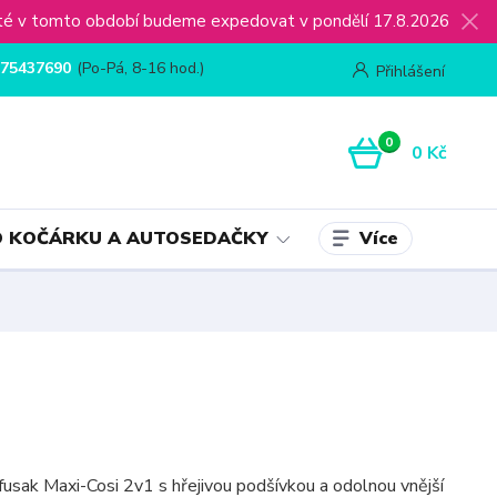
ijaté v tomto období budeme expedovat v pondělí 17.8.2026
75437690
(Po-Pá, 8-16 hod.)
Přihlášení
0
0 Kč
Více
 KOČÁRKU A AUTOSEDAČKY
 fusak Maxi-Cosi 2v1 s hřejivou podšívkou a odolnou vnější