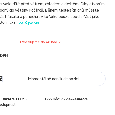
ní vaše dítě před větrem, chladem a deštěm. Díky otvorům
hodný do většiny kočárků. Během teplejších dnů můžete
 část fusaku a ponechat v kočárku pouze spodní část jako
ku. Roz...
celý popis
Expedujeme do 48 hod ✓
i DPH
č
Momentálně není k dispozici
1809470111MC
EAN kód:
3220660004270
dostupnost