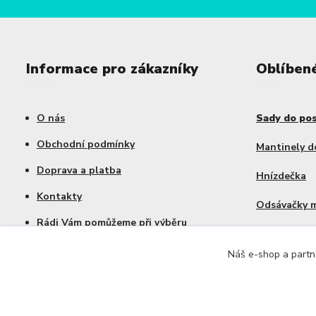
Informace pro zákazníky
Oblíben
O nás
Sady do po
Obchodní podmínky
Mantinely d
Doprava a platba
Hnízdečka
Kontakty
Odsávačky 
Rádi Vám pomůžeme při výběru
Výhodné sa
Náš e-shop a partne