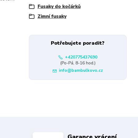
Fusaky do kočárků
Zimní fusaky
Potřebujete poradit?
+420775437690
(Po-Pá, 8-16 hod.)
info@bambulkovo.cz
Garance vrácení