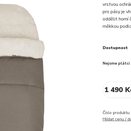
vrstvou ochrá
pro pásy je v
oddělit horní
měkkou podlož
Dostupnost
Nejsme plátc
1 490 K
Číslo produktu:
Hlídat cenu / 