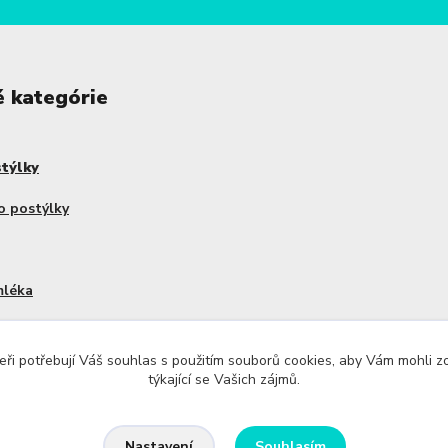
é kategórie
stýlky
o postýlky
mléka
dy Haakaa
ři potřebují Váš souhlas s použitím souborů cookies, aby Vám mohli 
týkající se Vašich zájmů.
Souhlasím
Nastavení