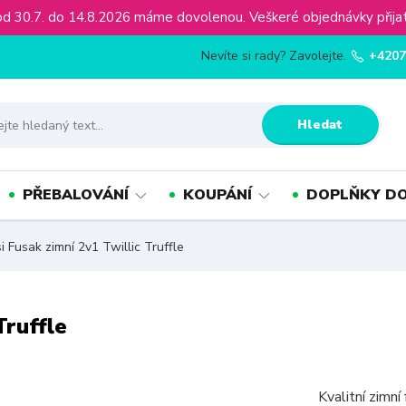
ínu od 30.7. do 14.8.2026 máme dovolenou. Veškeré objednávky př
Nevíte si rady? Zavolejte.
+4207
Hledat
PŘEBALOVÁNÍ
KOUPÁNÍ
DOPLŇKY DO
 Fusak zimní 2v1 Twillic Truffle
Truffle
Kvalitní zimní