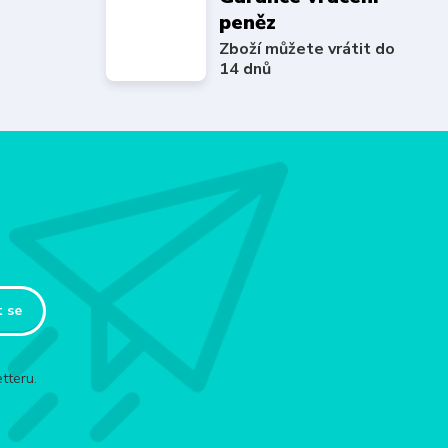
peněz
Zboží můžete vrátit do
14 dnů
t se
tteru.