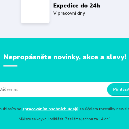
Expedice do 24h
V pracovní dny
Nepropásněte novinky, akce a slevy!
Přihlási
uhlasím se
zpracováním osobních údajů
za účelem rozesílky newsle
Můžete se kdykoli odhlásit. Zasíláme jednou za 14 dní.