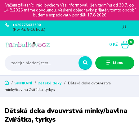
Vážení zákazníci, rádi bychom Vás informovali, že v termínu od 30.7. do
14.8.2026 máme dovolenou. Veškeré objednávky přijaté v tomto období
budeme expedovat v pondělí 17.8.2026
+420775437690
(Po-Pá, 8-16 hod.)
0
0 Kč
Menu
SPINKÁNÍ
Dětské deky
Dětská deka dvouvrstvá
minky/bavlna Zvířátka, tyrkys
Dětská deka dvouvrstvá minky/bavlna
Zvířátka, tyrkys