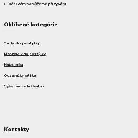
Rádi Vám pomůžeme při výběru
Oblíbené kategórie
Sady do postýlky
Mantinely do postýlky
Hnízdečka
Odsávačky mléka
Výhodné sady Haakaa
Kontakty