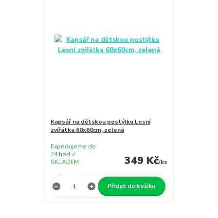
Kapsář na dětskou postýlku Lesní
zvířátka 60x60cm, zelená
Expedujeme do
24 hod ✓
349 Kč
SKLADEM
/
ks
Přidat do košíku