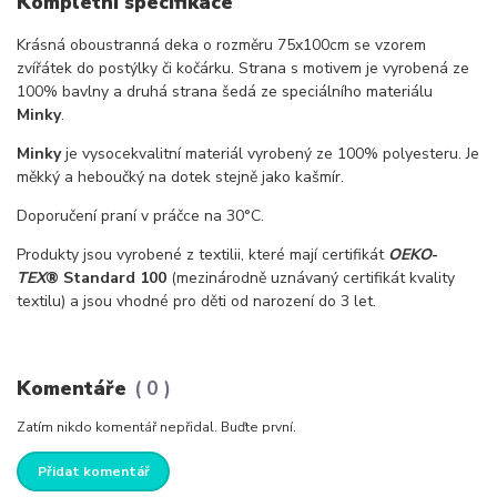
Kompletní specifikace
Krásná oboustranná deka o rozměru 75x100cm se vzorem
zvířátek do postýlky či kočárku. Strana s motivem je vyrobená ze
100% bavlny a druhá strana šedá ze speciálního materiálu
Minky
.
Minky
je vysocekvalitní materiál vyrobený ze 100% polyesteru. Je
měkký a heboučký na dotek stejně jako kašmír.
Doporučení praní v práčce na 30°C.
Produkty jsou vyrobené z textilii, které mají certifikát
OEKO
-
TEX
® Standard 100
(mezinárodně uznávaný certifikát kvality
textilu) a jsou vhodné pro děti od narození do 3 let.
Komentáře
0
Zatím nikdo komentář nepřidal. Buďte první.
Přidat komentář