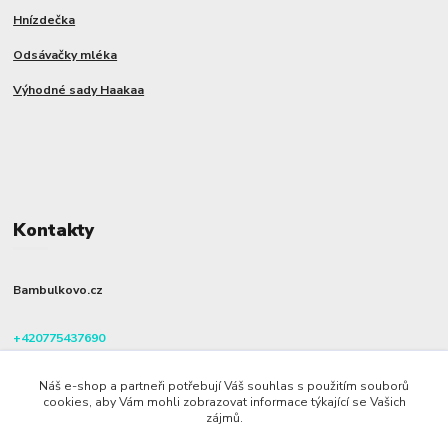
Hnízdečka
Odsávačky mléka
Výhodné sady Haakaa
Kontakty
Bambulkovo.cz
+420775437690
(Po-Pá, 8-16 hod.)
Náš e-shop a partneři potřebují Váš souhlas s použitím souborů
info@bambulkovo.cz
cookies, aby Vám mohli zobrazovat informace týkající se Vašich
zájmů.