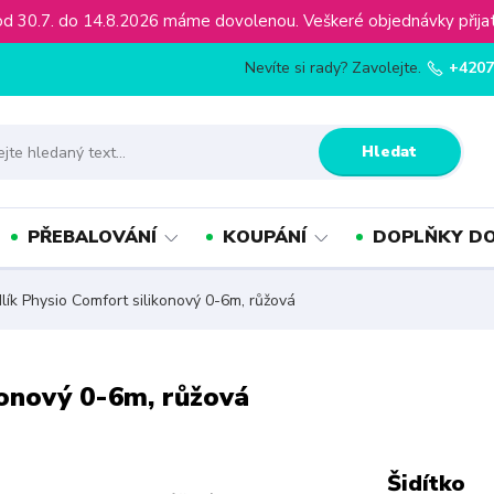
ínu od 30.7. do 14.8.2026 máme dovolenou. Veškeré objednávky př
Nevíte si rady? Zavolejte.
+4207
Hledat
PŘEBALOVÁNÍ
KOUPÁNÍ
DOPLŇKY DO
ík Physio Comfort silikonový 0-6m, růžová
konový 0-6m, růžová
Šidítko