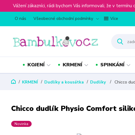
Vážení zákazníci, rádi bychom Vás informovali, že v term
O nás
Všeobecné obchodní podmínky
Více
KOJENÍ
KRMENÍ
SPINKÁNÍ
KRMENÍ
Dudlíky a kousátka
Dudlíky
Chicco dudl
Chicco dudlík Physio Comfort sili
Novinka