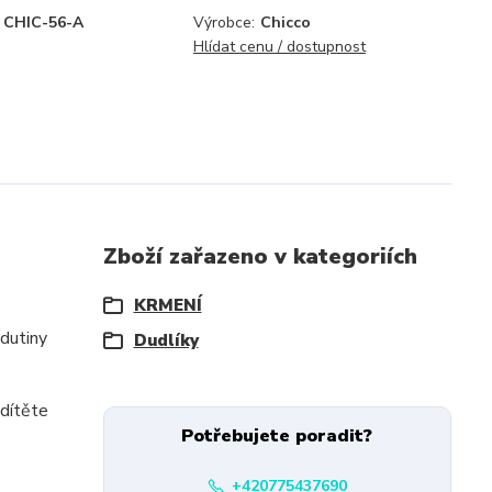
CHIC-56-A
Výrobce:
Chicco
Hlídat cenu / dostupnost
Zboží zařazeno v kategoriích
KRMENÍ
dutiny
Dudlíky
 dítěte
Potřebujete poradit?
+420775437690