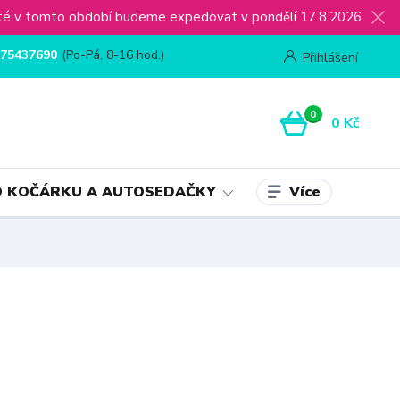
ijaté v tomto období budeme expedovat v pondělí 17.8.2026
75437690
(Po-Pá, 8-16 hod.)
Přihlášení
0
0 Kč
Více
 KOČÁRKU A AUTOSEDAČKY