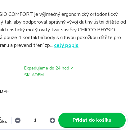
O COMFORT je výjimečný ergonomický ortodontický
ný tak, aby podporoval správný vývoj dutiny ústní dítěte od
rakteristický motýlovitý tvar savičky CHICCO PHYSIO
ouze 4 kontaktní body s citlivou pokožkou dítěte pro
anu a prevenci tření zp...
celý popis
Expedujeme do 24 hod ✓
SKLADEM
i DPH
č
Přidat do košíku
/
ks