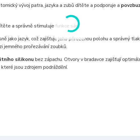
ický vývoj patra, jazyka a zubů dítěte a podporuje a
povzbuz
ítěte a správně stimuluje funkce sání.
sně jako jazyk, což zajišťuje jeho přirozenou polohu a správný tlak
ázi jemného prořezávání zoubků.
tního silikonu
bez zápachu. Otvory v bradavce zajišťují optimál
 které jsou zdrojem podráždění.