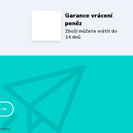
Garance vrácení
peněz
Zboží můžete vrátit do
14 dnů
t se
tteru.