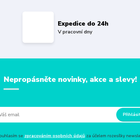
Expedice do 24h
V pracovní dny
Nepropásněte novinky, akce a slevy!
Přihlási
uhlasím se
zpracováním osobních údajů
za účelem rozesílky newsle