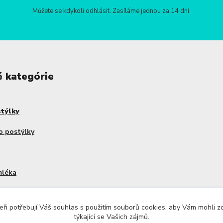
Můžete se kdykoli odhlásit. Zasíláme jednou za 14 dní.
é kategórie
stýlky
o postýlky
mléka
dy Haakaa
ři potřebují Váš souhlas s použitím souborů cookies, aby Vám mohli 
týkající se Vašich zájmů.