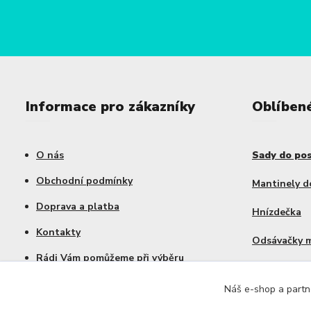
Informace pro zákazníky
Oblíben
O nás
Sady do po
Obchodní podmínky
Mantinely d
Doprava a platba
Hnízdečka
Kontakty
Odsávačky 
Rádi Vám pomůžeme při výběru
Výhodné sa
Náš e-shop a partne