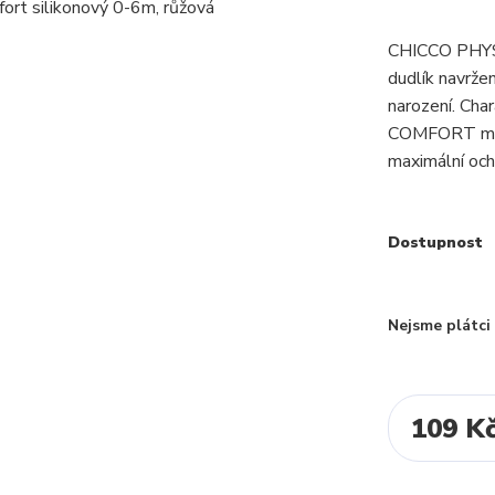
CHICCO PHYSI
dudlík navrže
narození. Cha
COMFORT má p
maximální ochr
Dostupnost
Nejsme plátc
109 K