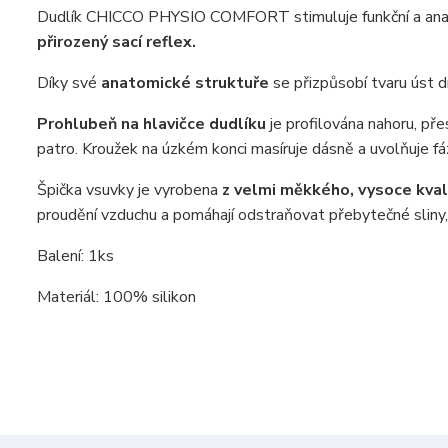
Dudlík CHICCO PHYSIO COMFORT stimuluje funkční a anatom
přirozený sací reflex.
Díky své
anatomické struktuře
se přizpůsobí tvaru úst d
Prohlubeň na hlavičce dudlíku
je profilována nahoru, pře
patro. Kroužek na úzkém konci masíruje dásně a uvolňuje f
Špička vsuvky je vyrobena
z velmi měkkého, vysoce kvali
proudění vzduchu a pomáhají odstraňovat přebytečné sliny,
Balení: 1ks
Materiál: 100% silikon