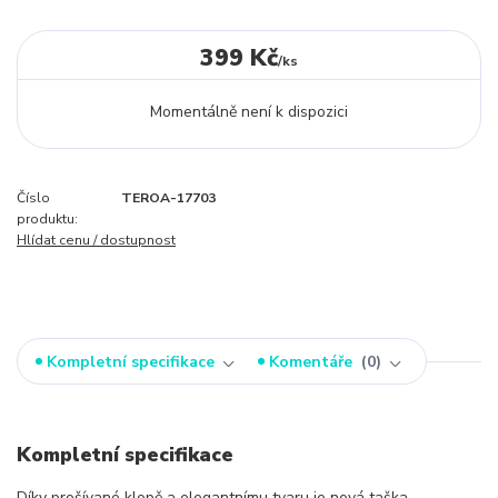
399 Kč
/
ks
Momentálně není k dispozici
Číslo
TEROA-17703
produktu:
Hlídat cenu / dostupnost
Kompletní specifikace
Komentáře
0
Kompletní specifikace
Díky prošívané klopě a elegantnímu tvaru je nová taška