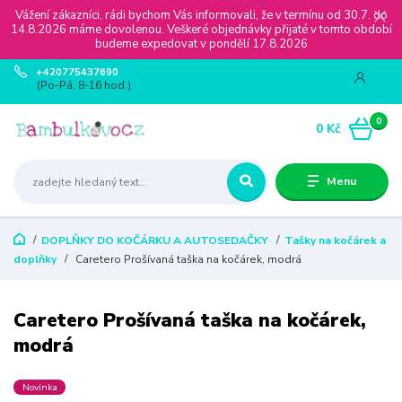
Vážení zákazníci, rádi bychom Vás informovali, že v termínu od 30.7. do
14.8.2026 máme dovolenou. Veškeré objednávky přijaté v tomto období
budeme expedovat v pondělí 17.8.2026
+420775437690
(Po-Pá, 8-16 hod.)
0
0 Kč
Menu
DOPLŇKY DO KOČÁRKU A AUTOSEDAČKY
Tašky na kočárek a
doplňky
Caretero Prošívaná taška na kočárek, modrá
Caretero Prošívaná taška na kočárek,
modrá
Novinka