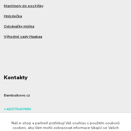
Mantinely do postýlky
Hnízdečka
Odsávačky mléka
Výhodné sady Haakaa
Kontakty
Bambulkovo.cz
+420775437690
(Po-Pá, 8-16 hod.)
Náš e-shop a partneři potřebují Váš souhlas s použitím souborů
info@bambulkovo.cz
cookies, aby Vám mohli zobrazovat informace týkající se Vašich