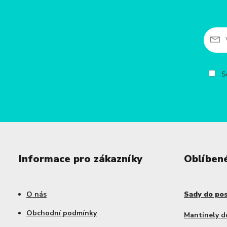
So
Informace pro zákazníky
Oblíben
O nás
Sady do po
Obchodní podmínky
Mantinely d