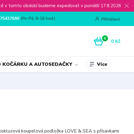
ijaté v tomto období budeme expedovat v pondělí 17.8.2026
75437690
(Po-Pá, 8-16 hod.)
Přihlášení
0
0 Kč
Více
 KOČÁRKU A AUTOSEDAČKY
otiskluzová koupelová podložka LOVE & SEA s přísavkami