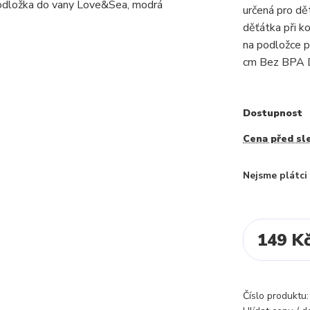
určená pro dě
děťátka při k
na podložce p
cm Bez BPA D
Dostupnost
Cena před sl
Nejsme plátc
149 K
Číslo produktu: