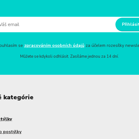
Přihlási
uhlasím se
zpracováním osobních údajů
za účelem rozesílky newsle
Můžete se kdykoli odhlásit. Zasíláme jednou za 14 dní.
é kategórie
stýlky
o postýlky