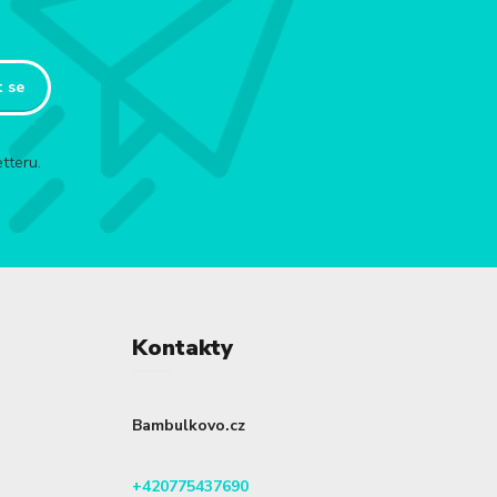
t se
tteru.
Kontakty
Bambulkovo.cz
+420775437690