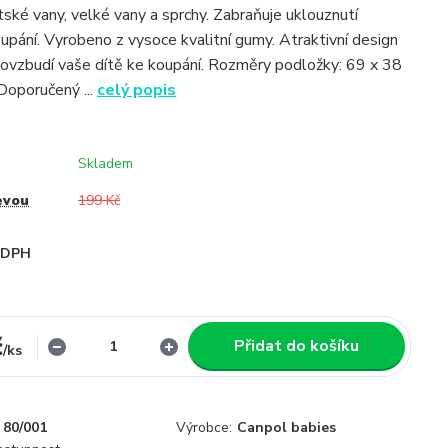
tské vany, velké vany a sprchy. Zabraňuje uklouznutí
oupání. Vyrobeno z vysoce kvalitní gumy. Atraktivní design
ovzbudí vaše dítě ke koupání. Rozměry podložky: 69 x 38
oporučený ...
celý popis
Skladem
evou
199 Kč
i DPH
č
Přidat do košíku
/
ks
80/001
Výrobce:
Canpol babies