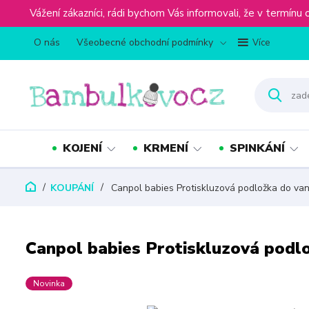
Vážení zákazníci, rádi bychom Vás informovali, že v term
O nás
Všeobecné obchodní podmínky
Více
KOJENÍ
KRMENÍ
SPINKÁNÍ
KOUPÁNÍ
Canpol babies Protiskluzová podložka do va
Canpol babies Protiskluzová podl
Novinka