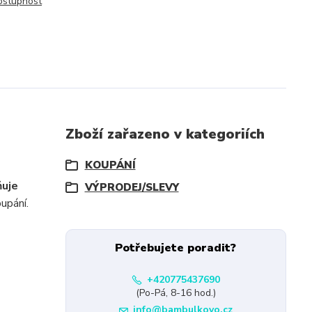
dostupnost
Zboží zařazeno v kategoriích
KOUPÁNÍ
ňuje
VÝPRODEJ/SLEVY
upání.
Potřebujete poradit?
+420775437690
(Po-Pá, 8-16 hod.)
info@bambulkovo.cz