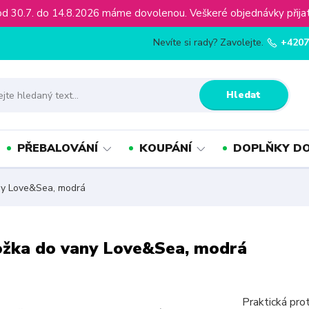
ínu od 30.7. do 14.8.2026 máme dovolenou. Veškeré objednávky př
Nevíte si rady? Zavolejte.
+4207
Hledat
PŘEBALOVÁNÍ
KOUPÁNÍ
DOPLŇKY DO
ny Love&Sea, modrá
ožka do vany Love&Sea, modrá
Praktická pr