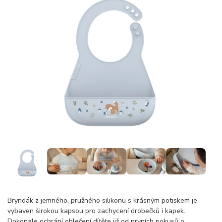
Bryndák z jemného, pružného silikonu s krásným potiskem je
vybaven širokou kapsou pro zachycení drobečků i kapek.
Dokonale ochrání oblečení dítěte již od prvních pokusů o