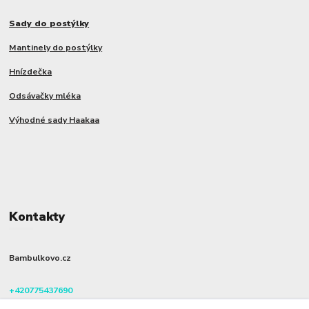
Sady do postýlky
Mantinely do postýlky
Hnízdečka
Odsávačky mléka
Výhodné sady Haakaa
Kontakty
Bambulkovo.cz
+420775437690
(Po-Pá, 8-16 hod.)