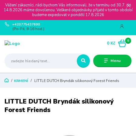
Vážení zákazníci, rádi bychom Vás informovali, že v termínu od 30.7. do
14.8.2026 máme dovolenou. Veškeré objednávky přijaté v tomto období
budeme expedovat v pondělí 17.8.2026
+420775437690
(Po-Pá, 8-16 hod.)
0
0 Kč
Menu
KRMENÍ
LITTLE DUTCH Bryndák silikonový Forest Friends
LITTLE DUTCH Bryndák silikonový
Forest Friends