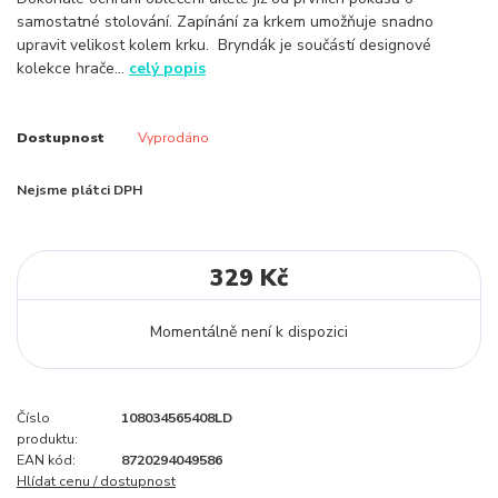
samostatné stolování. Zapínání za krkem umožňuje snadno
upravit velikost kolem krku. Bryndák je součástí designové
kolekce hrače...
celý popis
Dostupnost
Vyprodáno
Nejsme plátci DPH
329 Kč
Momentálně není k dispozici
Číslo
108034565408LD
produktu:
EAN kód:
8720294049586
Hlídat cenu / dostupnost