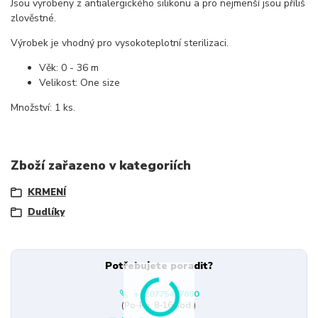
Jsou vyrobeny z antialergického silikonu a pro nejmenší jsou příliš
zlověstné.
Výrobek je vhodný pro vysokoteplotní sterilizaci.
Věk: 0 - 36 m
Velikost: One size
Množství: 1 ks.
Zboží zařazeno v kategoriích
KRMENÍ
Dudlíky
Potřebujete poradit?
+420775437690
(Po-Pá, 8-16 hod.)