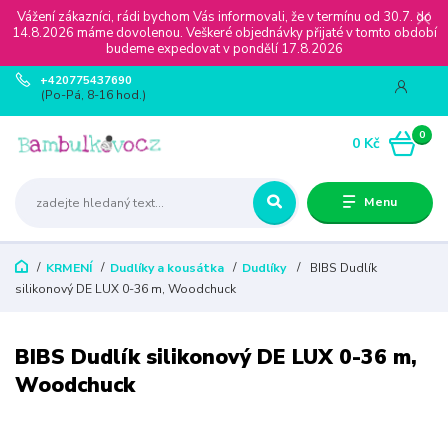
Vážení zákazníci, rádi bychom Vás informovali, že v termínu od 30.7. do
14.8.2026 máme dovolenou. Veškeré objednávky přijaté v tomto období
budeme expedovat v pondělí 17.8.2026
+420775437690
(Po-Pá, 8-16 hod.)
0
0 Kč
Menu
KRMENÍ
Dudlíky a kousátka
Dudlíky
BIBS Dudlík
silikonový DE LUX 0-36 m, Woodchuck
BIBS Dudlík silikonový DE LUX 0-36 m,
Woodchuck