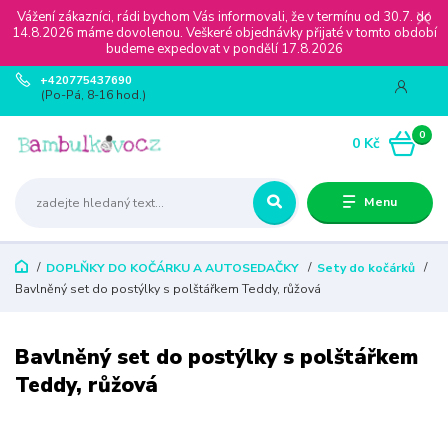
Vážení zákazníci, rádi bychom Vás informovali, že v termínu od 30.7. do
14.8.2026 máme dovolenou. Veškeré objednávky přijaté v tomto období
budeme expedovat v pondělí 17.8.2026
+420775437690
(Po-Pá, 8-16 hod.)
0
0 Kč
Menu
DOPLŇKY DO KOČÁRKU A AUTOSEDAČKY
Sety do kočárků
Bavlněný set do postýlky s polštářkem Teddy, růžová
Bavlněný set do postýlky s polštářkem
Teddy, růžová