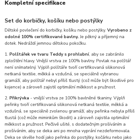
Kompletní specifikace
Set do korbičky, košíku nebo postýlky
Dětské povlečení do korbičky, košíku nebo postýlky.
Vyrobeno z
odolné 100% certifikované bavlny.
Je pěkný a příjemný na
dotek. Nedráždí jemnou dětskou pokožku.
1.
Polštářek ve tvaru Teddy s prohlubní
, aby se zabránilo
zploštění hlavy. Vnější vrstva ze 100% bavlny. Povlak na polštář
není snímatelný. Výplň polštáře tvoří certifikovaná silikonová
netkaná textilie, měkká a vzdušná, se speciálně vybranou
gramáží, aby polštář nebyl příliš tlustý (což může být škodlivé pro
kojence) a zároveň zajistil optimální měkkost a pružnost.
2.
Přikrývka
- vnější vrstva ze 100% bavlněné tkaniny. Výplň
peřinky tvoří certifikovaná silikonová netkaná textilie, měkká a
vzdušná, se speciálně zvolenou gramáží, aby peřinka nebyla příliš
tlustá (což může miminkům škodit) a zároveň zajistila optimální
měkkost a pružnost. Pečlivě ušité, s dodatečným prošíváním a
prošíváním, aby se deka ani po mnoha vyprání nezdeformovala.
Deka se skvěle hodí jako peřinka do postýlky, kočárku nebo jako