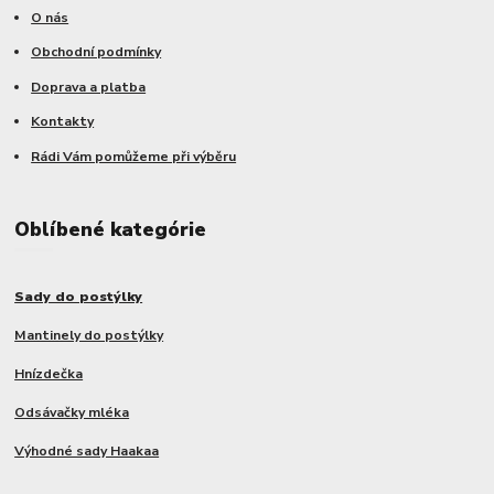
O nás
Obchodní podmínky
Doprava a platba
Kontakty
Rádi Vám pomůžeme při výběru
Oblíbené kategórie
Sady do postýlky
Mantinely do postýlky
Hnízdečka
Odsávačky mléka
Výhodné sady Haakaa