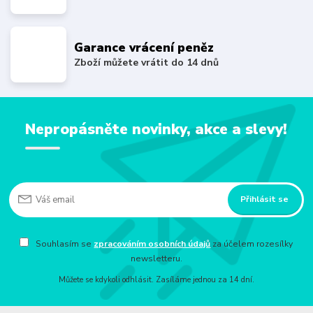
Garance vrácení peněz
Zboží můžete vrátit do 14 dnů
Nepropásněte novinky, akce a slevy!
Přihlásit se
Souhlasím se
zpracováním osobních údajů
za účelem rozesílky
newsletteru.
Můžete se kdykoli odhlásit. Zasíláme jednou za 14 dní.