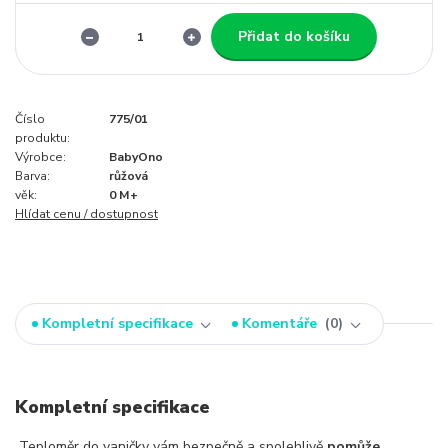
Přidat do košíku
Číslo
775/01
produktu:
Výrobce:
BabyOno
Barva:
růžová
věk:
0 M+
Hlídat cenu / dostupnost
Kompletní specifikace
Komentáře
0
Kompletní specifikace
Teploměr do vaničky vám bezpečně a spolehlivě
pomůže