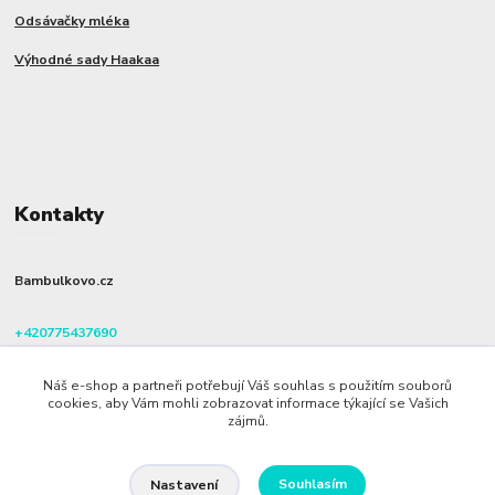
Odsávačky mléka
Výhodné sady Haakaa
Kontakty
Bambulkovo.cz
+420775437690
(Po-Pá, 8-16 hod.)
Náš e-shop a partneři potřebují Váš souhlas s použitím souborů
info@bambulkovo.cz
cookies, aby Vám mohli zobrazovat informace týkající se Vašich
zájmů.
Souhlasím
Nastavení