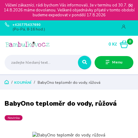
Vážení zákazníci, rádi bychom Vás informovali, že v termínu od 30.7. do
14.8.2026 máme dovolenou. Veškeré objednávky přijaté v tomto období
budeme expedovat v pondělí 17.8.2026
+420775437690
(Po-Pá, 8-16 hod.)
0
0 Kč
Menu
KOUPÁNÍ
BabyOno teploměr do vody, růžová
BabyOno teploměr do vody, růžová
Novinka