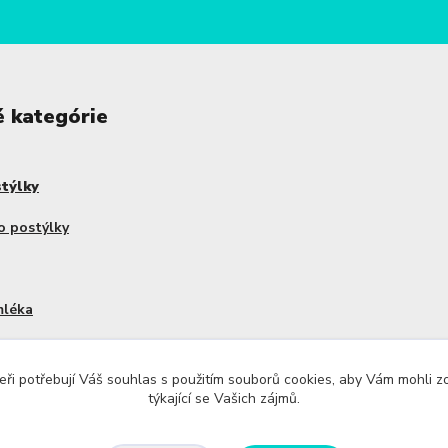
é kategórie
stýlky
o postýlky
mléka
dy Haakaa
ři potřebují Váš souhlas s použitím souborů cookies, aby Vám mohli 
týkající se Vašich zájmů.