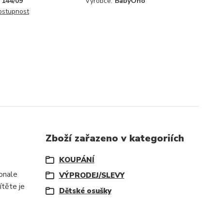
144/09
Výrobce:
BabyOno
dostupnost
Zboží zařazeno v kategoriích
KOUPÁNÍ
onale
VÝPRODEJ/SLEVY
ítěte je
Dětské osušky