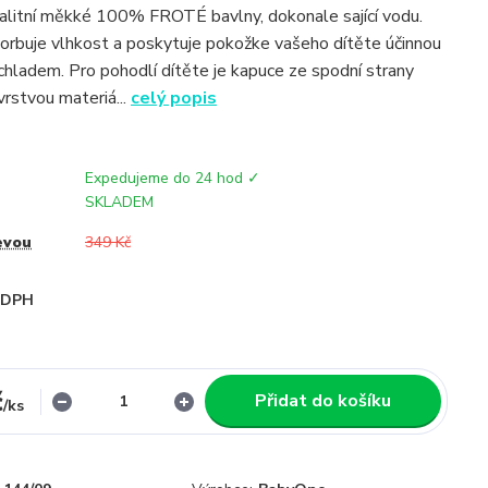
alitní měkké 100% FROTÉ bavlny, dokonale sající vodu.
rbuje vlhkost a poskytuje pokožke vašeho dítěte účinnou
chladem. Pro pohodlí dítěte je kapuce ze spodní strany
vrstvou materiá...
celý popis
Expedujeme do 24 hod ✓
SKLADEM
evou
349 Kč
i DPH
č
Přidat do košíku
/
ks