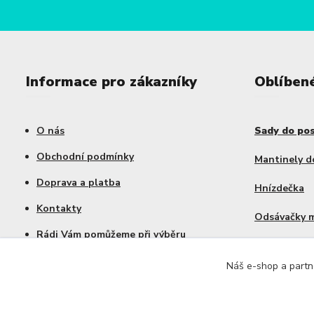
Informace pro zákazníky
Oblíben
O nás
Sady do po
Obchodní podmínky
Mantinely d
Doprava a platba
Hnízdečka
Kontakty
Odsávačky 
Rádi Vám pomůžeme při výběru
Výhodné sa
Náš e-shop a partne