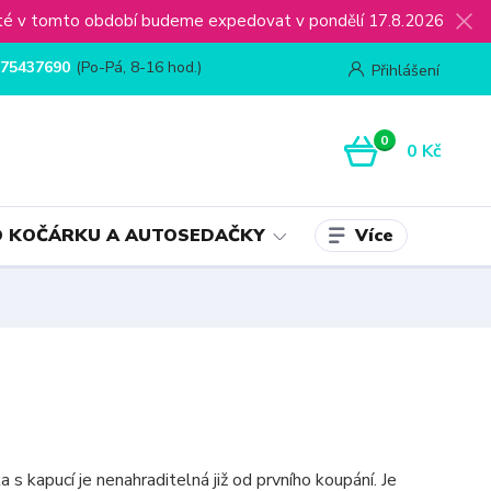
ijaté v tomto období budeme expedovat v pondělí 17.8.2026
75437690
(Po-Pá, 8-16 hod.)
Přihlášení
0
0 Kč
Více
 KOČÁRKU A AUTOSEDAČKY
s kapucí je nenahraditelná již od prvního koupání. Je