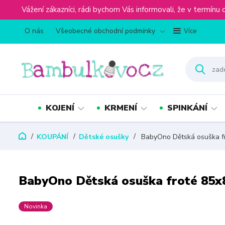
Vážení zákazníci, rádi bychom Vás informovali, že v term
O nás
Všeobecné obchodní podmínky
Více
KOJENÍ
KRMENÍ
SPINKÁNÍ
KOUPÁNÍ
Dětské osušky
BabyOno Dětská osuška f
BabyOno Dětská osuška froté 85
Novinka