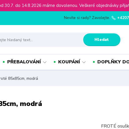
ínu od 30.7. do 14.8.2026 máme dovolenou. Veškeré objednávky př
Nevíte si rady? Zavolejte.
+4207
Hledat
PŘEBALOVÁNÍ
KOUPÁNÍ
DOPLŇKY DO
roté 85x85cm, modrá
x85cm, modrá
FROTÉ osuška 