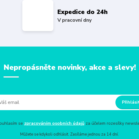
Expedice do 24h
V pracovní dny
Nepropásněte novinky, akce a slevy!
Přihlási
uhlasím se
zpracováním osobních údajů
za účelem rozesílky newsle
Můžete se kdykoli odhlásit. Zasíláme jednou za 14 dní.